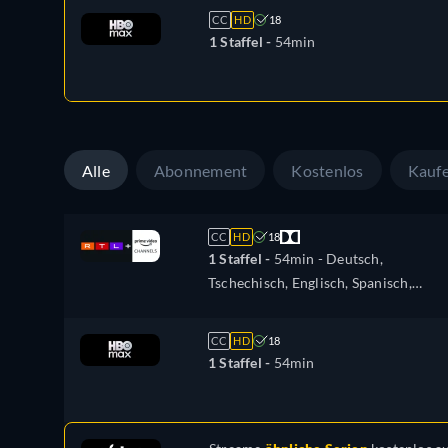
CC
HD
18
1 Staffel -
54min
Alle
Abonnement
Kostenlos
Kauf
CC
HD
18
1 Staffel -
54min
- Deutsch,
Tschechisch, Englisch, Spanisch,
Französisch, Ungarisch, Italienisch,
Polnisch, Türkisch, Ukrainisch
CC
HD
18
1 Staffel -
54min