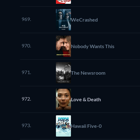
969.
WeCrashed
970.
Nobody Wants This
971.
The Newsroom
972.
Love & Death
973.
Hawaii Five-0