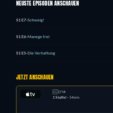
NEUSTE EPISODEN ANSCHAUEN
S1 E7
-
Schweig!
S1 E6
-
Manege frei
S1 E5
-
Die Verhaftung
JETZT ANSCHAUEN
CC
18
1 Staffel -
54min