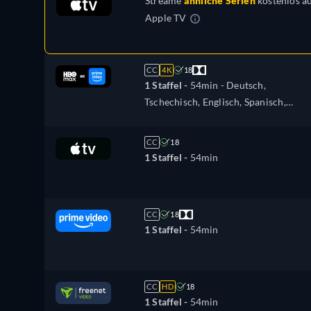
Streame
ähnliche Serien
kostenlos a
Apple TV
CC
4K
18
1 Staffel -
54min
- Deutsch,
Tschechisch, Englisch, Spanisch,
Französisch, Ungarisch, Italienisch,
Polnisch, Türkisch, Ukrainisch
CC
18
1 Staffel -
54min
CC
18
1 Staffel -
54min
CC
HD
18
1 Staffel -
54min