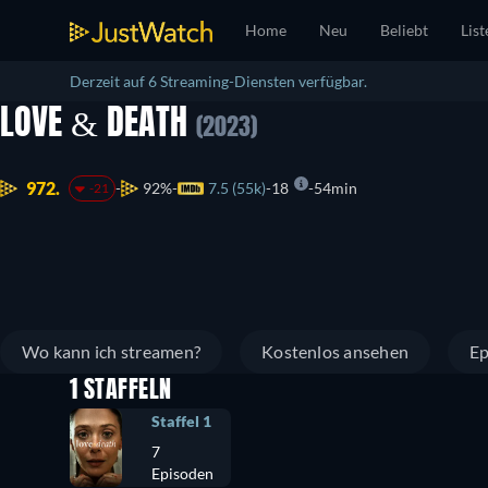
Home
Neu
Beliebt
List
Derzeit auf 6 Streaming-Diensten verfügbar.
LOVE & DEATH
(2023)
972.
92%
7.5 (55k)
18
54min
-21
Wo kann ich streamen?
Kostenlos ansehen
Ep
1 STAFFELN
Staffel 1
7
Episoden