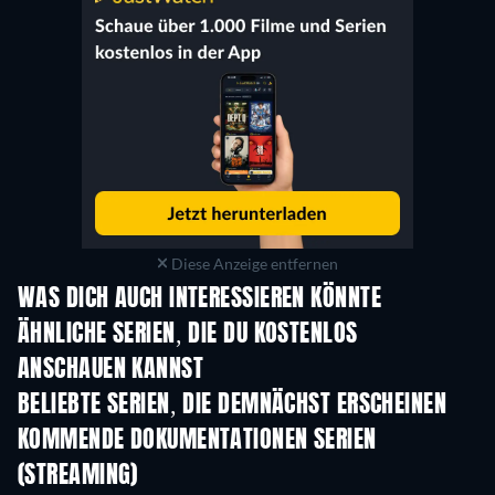
Diese Anzeige entfernen
WAS DICH AUCH INTERESSIEREN KÖNNTE
Serie
Serie
ÄHNLICHE SERIEN, DIE DU KOSTENLOS
ANSCHAUEN KANNST
Serie
Serie
S
BELIEBTE SERIEN, DIE DEMNÄCHST ERSCHEINEN
Serie
Serie
S
KOMMENDE DOKUMENTATIONEN SERIEN
(STREAMING)
Staffel 1
Staffel 1
Staf