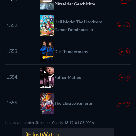
Rätsel der Geschichte
Hell Mode: The Hardcore
1552.
-13
Gamer Dominates in
Another World with
Garbage Balancing
1553.
Die Thundermans
-8
1554.
Father Matteo
-4
1555.
The Elusive Samurai
-10
Letztes Update der Streaming Charts: 13:17, 01.08.2026