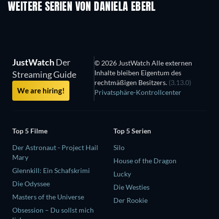
WEITERE SERIEN VON DANIELA EBERL
Serie
Serie
S
JustWatch
Der
© 2026 JustWatch Alle externen
Inhalte bleiben Eigentum des
Streaming Guide
rechtmäßigen Besitzers.
(3.13.0)
We are hiring!
Privatsphäre-Kontrollcenter
Top 5 Filme
Top 5 Serien
Der Astronaut - Project Hail
Silo
Mary
House of the Dragon
Glennkill: Ein Schafskrimi
Lucky
Die Odyssee
Die Westies
Masters of the Universe
Der Rookie
Obsession – Du sollst mich