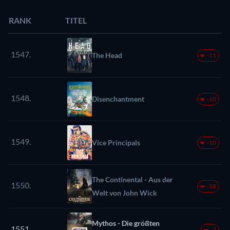
RANK
TITEL
1547.
The Head
-11
1548.
Disenchantment
-10
1549.
Vice Principals
-10
The Continental - Aus der
1550.
-38
Welt von John Wick
Mythos - Die größten
1551.
-2