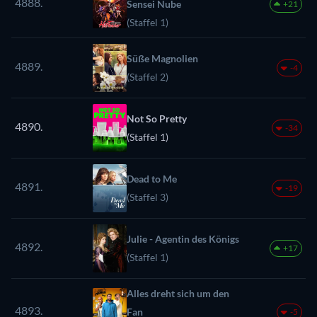
4888.
Sensei Nube
+21
(Staffel 1)
Süße Magnolien
4889.
-4
(Staffel 2)
Not So Pretty
4890.
-34
(Staffel 1)
Dead to Me
4891.
-19
(Staffel 3)
Julie - Agentin des Königs
4892.
+17
(Staffel 1)
Alles dreht sich um den
4893.
Fan
-5