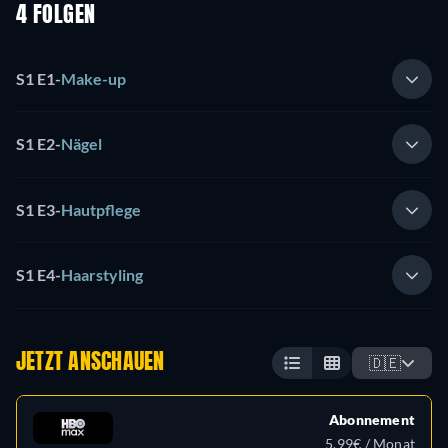
4 FOLGEN
S1 E1
-
Make-up
S1 E2
-
Nägel
S1 E3
-
Hautpflege
S1 E4
-
Haarstyling
JETZT ANSCHAUEN
🇩🇪
Abonnement
5,99€ / Monat