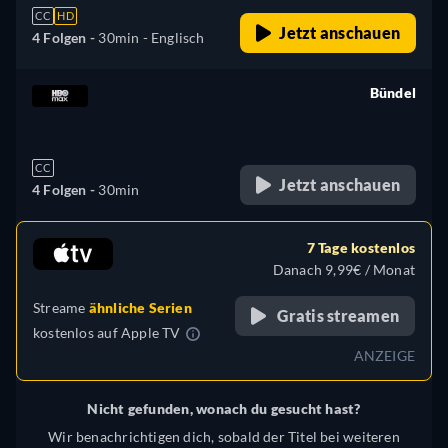
CC
HD
Jetzt anschauen
4 Folgen -
30min
- Englisch
Bündel
retail price
CC
Jetzt anschauen
4 Folgen -
30min
7 Tage kostenlos
Danach 9,99€ / Monat
Streame
ähnliche Serien
Gratis streamen
kostenlos auf
Apple TV
ANZEIGE
Nicht gefunden, wonach du gesucht hast?
Wir benachrichtigen dich, sobald der Titel bei weiteren