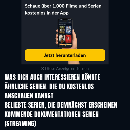
Diese Anzeige entfernen
WAS DICH AUCH INTERESSIEREN KÖNNTE
Serie
Serie
S
ÄHNLICHE SERIEN, DIE DU KOSTENLOS
ANSCHAUEN KANNST
Serie
Serie
S
BELIEBTE SERIEN, DIE DEMNÄCHST ERSCHEINEN
Serie
Serie
S
KOMMENDE DOKUMENTATIONEN SERIEN
(STREAMING)
Staffel 1
Staffel 1
Staf