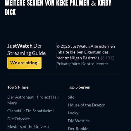
WEITERE SERIEN VON KEKE PALMER & KIRBY
DICK
Serie
Serie
S
JustWatch
Der
© 2026 JustWatch Alle externen
Inhalte bleiben Eigentum des
Streaming Guide
rechtmäßigen Besitzers.
(3.13.0)
We are hiring!
Privatsphäre-Kontrollcenter
Top 5 Filme
Top 5 Serien
Der Astronaut - Project Hail
Silo
Mary
House of the Dragon
Glennkill: Ein Schafskrimi
Lucky
Die Odyssee
Die Westies
Masters of the Universe
Der Rookie