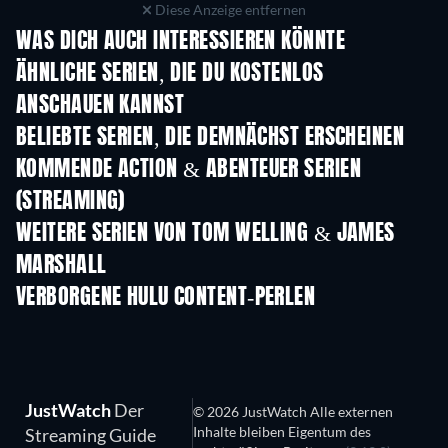
Diese Anzeige entfernen
WAS DICH AUCH INTERESSIEREN KÖNNTE
Serie
Serie
S
ÄHNLICHE SERIEN, DIE DU KOSTENLOS
ANSCHAUEN KANNST
Serie
Serie
S
BELIEBTE SERIEN, DIE DEMNÄCHST ERSCHEINEN
Serie
Serie
S
KOMMENDE ACTION & ABENTEUER SERIEN
(STREAMING)
Staffel 2
Staffel 2
Staf
WEITERE SERIEN VON TOM WELLING & JAMES
MARSHALL
Serie
Serie
S
VERBORGENE HULU CONTENT-PERLEN
Serie
JustWatch
Der
© 2026 JustWatch Alle externen
Inhalte bleiben Eigentum des
Streaming Guide