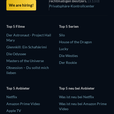
rechtmäßigen Besitzers.
(3.13.0)
We are hiring!
Privatsphäre-Kontrollcenter
Top 5 Filme
Top 5 Serien
Der Astronaut - Project Hail
Silo
Mary
House of the Dragon
Glennkill: Ein Schafskrimi
Lucky
Die Odyssee
Die Westies
Masters of the Universe
Der Rookie
Obsession – Du sollst mich
lieben
Top 5 Anbieter
Top 5 neu bei Anbieter
Netflix
Was ist neu bei Netflix
Amazon Prime Video
Was ist neu bei Amazon Prime
Video
Apple TV