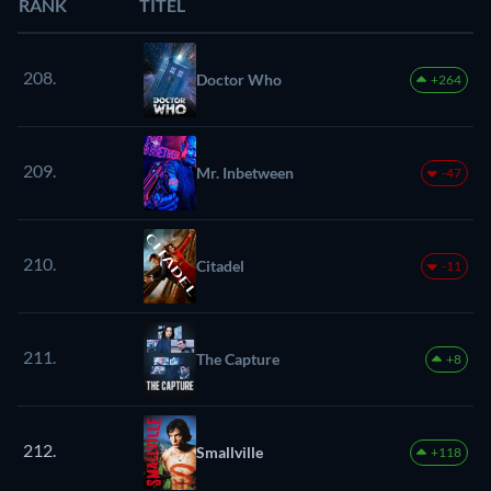
RANK
TITEL
208.
Doctor Who
+264
209.
Mr. Inbetween
-47
210.
Citadel
-11
211.
The Capture
+8
212.
Smallville
+118