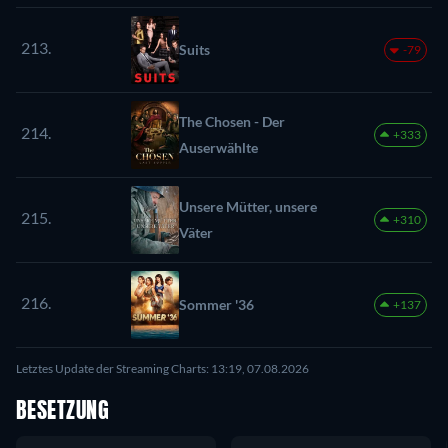
213.
Suits
-79
The Chosen - Der
214.
+333
Auserwählte
Unsere Mütter, unsere
215.
+310
Väter
216.
Sommer '36
+137
Letztes Update der Streaming Charts: 13:19, 07.08.2026
BESETZUNG