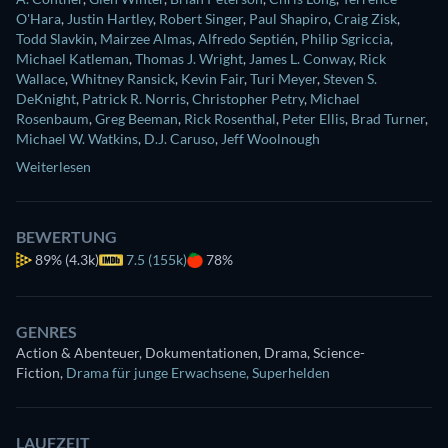
O'Hara
,
Justin Hartley
,
Robert Singer
,
Paul Shapiro
,
Craig Zisk
,
Todd Slavkin
,
Mairzee Almas
,
Alfredo Septién
,
Philip Sgriccia
,
Michael Katleman
,
Thomas J. Wright
,
James L. Conway
,
Rick
Wallace
,
Whitney Ransick
,
Kevin Fair
,
Turi Meyer
,
Steven S.
DeKnight
,
Patrick R. Norris
,
Christopher Petry
,
Michael
Rosenbaum
,
Greg Beeman
,
Rick Rosenthal
,
Peter Ellis
,
Brad Turner
,
Michael W. Watkins
,
D.J. Caruso
,
Jeff Woolnough
Weiterlesen
BEWERTUNG
89%
(4.3k)
7.5 (155k)
78%
GENRES
Action & Abenteuer, Dokumentationen, Drama, Science-
Fiction
,
Drama für junge Erwachsene
,
Superhelden
LAUFZEIT