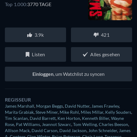
Top 1.000:
3770 TAGE
3.9k
421
Listen
Alles gesehen
Einloggen
, um Watchlist zu syncen
REGISSEUR
James Marshall
,
Morgan Beggs
,
David Nutter
,
James Frawley
,
Marita Grabiak
,
Steve Miner
,
Mike Rohl
,
Miles Millar
,
Kelly Souders
,
Tim Scanlan
,
David Barrett
,
Ken Horton
,
Kenneth Biller
,
Wayne
Rose
,
Pat Williams
,
Jeannot Szwarc
,
Tom Welling
,
Charles Beeson
,
Allison Mack
,
David Carson
,
David Jackson
,
John Schneider
,
James
A. Contner
,
Glen Winter
,
Brian Peterson
,
Chris Long
,
Terrence