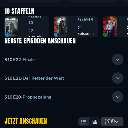
10 STAFFELN
Staffel
Staffel 9
10
21
22
Episoden
Episoden
NEUSTE EPISODEN ANSCHAUEN
S10 E22
-
Finale
S10 E21
-
Der Retter der Welt
S10 E20
-
Prophezeiung
JETZT ANSCHAUEN
🇩🇪