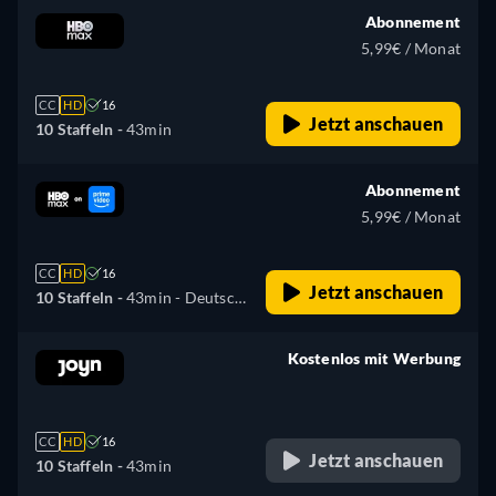
Abonnement
5,99€ / Monat
CC
HD
16
Jetzt anschauen
10 Staffeln -
43min
Abonnement
5,99€ / Monat
CC
HD
16
Jetzt anschauen
10 Staffeln -
43min
- Deutsch,
Englisch, Spanisch,
Französisch, Italienisch,
Kostenlos mit Werbung
Portugiesisch
retail price
CC
HD
16
Jetzt anschauen
10 Staffeln -
43min