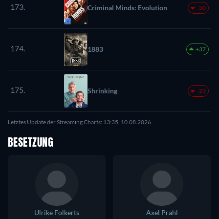
173.
Criminal Minds: Evolution
-50
174.
1883
+37
175.
Shrinking
-23
Letztes Update der Streaming Charts: 13:35, 10.08.2026
BESETZUNG
Ulrike Folkerts
Axel Prahl