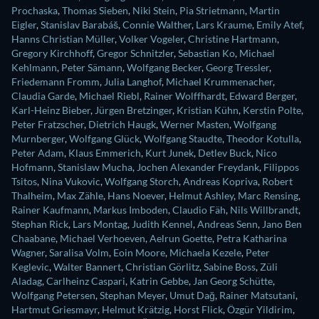
Prochaska
,
Thomas Sieben
,
Niki Stein
,
Pia Strietmann
,
Martin
Eigler
,
Stanislav Barabáš
,
Connie Walther
,
Lars Kraume
,
Emily Atef
,
Hanns Christian Müller
,
Volker Vogeler
,
Christine Hartmann
,
Gregory Kirchhoff
,
Gregor Schnitzler
,
Sebastian Ko
,
Michael
Kehlmann
,
Peter Sämann
,
Wolfgang Becker
,
Georg Tressler
,
Friedemann Fromm
,
Julia Langhof
,
Michael Krummenacher
,
Claudia Garde
,
Michael Riebl
,
Rainer Wolffhardt
,
Edward Berger
,
Karl-Heinz Bieber
,
Jürgen Bretzinger
,
Kristian Kühn
,
Kerstin Polte
,
Peter Fratzscher
,
Dietrich Haugk
,
Werner Masten
,
Wolfgang
Murnberger
,
Wolfgang Glück
,
Wolfgang Staudte
,
Theodor Kotulla
,
Peter Adam
,
Klaus Emmerich
,
Kurt Junek
,
Detlev Buck
,
Nico
Hofmann
,
Stanislaw Mucha
,
Jochen Alexander Freydank
,
Filippos
Tsitos
,
Nina Vukovic
,
Wolfgang Storch
,
Andreas Kopriva
,
Robert
Thalheim
,
Max Zähle
,
Hans Noever
,
Helmut Ashley
,
Marc Rensing
,
Rainer Kaufmann
,
Markus Imboden
,
Claudio Fäh
,
Nils Willbrandt
,
Stephan Rick
,
Lars Montag
,
Judith Kennel
,
Andreas Senn
,
Jano Ben
Chaabane
,
Michael Verhoeven
,
Aelrun Goette
,
Petra Katharina
Wagner
,
Saralisa Volm
,
Eoin Moore
,
Michaela Kezele
,
Peter
Keglevic
,
Walter Bannert
,
Christian Görlitz
,
Sabine Boss
,
Züli
Aladag
,
Carlheinz Caspari
,
Katrin Gebbe
,
Jan Georg Schütte
,
Wolfgang Petersen
,
Stephan Meyer
,
Umut Dağ
,
Rainer Matsutani
,
Hartmut Griesmayr
,
Helmut Krätzig
,
Horst Flick
,
Özgür Yildirim
,