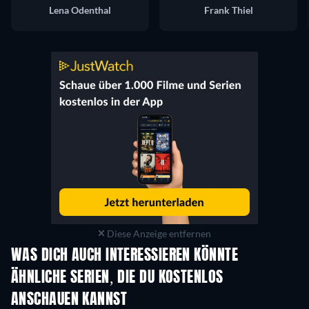
Lena Odenthal
Frank Thiel
Diese Anzeige entfernen
WAS DICH AUCH INTERESSIEREN KÖNNTE
Serie
Serie
S
ÄHNLICHE SERIEN, DIE DU KOSTENLOS
ANSCHAUEN KANNST
Serie
Serie
S