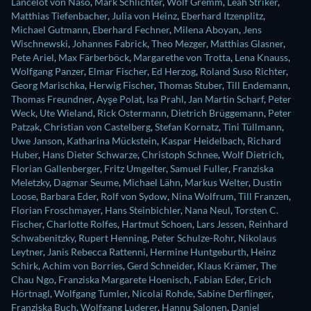
Lancelot von Naso
,
Mark Schlichter
,
Wolf Gremm
,
Leah Striker
,
Matthias Tiefenbacher
,
Julia von Heinz
,
Eberhard Itzenplitz
,
Michael Gutmann
,
Eberhard Fechner
,
Milena Aboyan
,
Jens
Wischnewski
,
Johannes Fabrick
,
Theo Mezger
,
Matthias Glasner
,
Pete Ariel
,
Max Färberböck
,
Margarethe von Trotta
,
Lena Knauss
,
Wolfgang Panzer
,
Elmar Fischer
,
Ed Herzog
,
Roland Suso Richter
,
Georg Marischka
,
Herwig Fischer
,
Thomas Stuber
,
Till Endemann
,
Thomas Freundner
,
Ayşe Polat
,
Isa Prahl
,
Jan Martin Scharf
,
Peter
Weck
,
Ute Wieland
,
Rick Ostermann
,
Dietrich Brüggemann
,
Peter
Patzak
,
Christian von Castelberg
,
Stefan Kornatz
,
Tini Tüllmann
,
Uwe Janson
,
Katharina Mückstein
,
Kaspar Heidelbach
,
Richard
Huber
,
Hans Dieter Schwarze
,
Christoph Schnee
,
Wolf Dietrich
,
Florian Gallenberger
,
Fritz Umgelter
,
Samuel Fuller
,
Franziska
Meletzky
,
Dagmar Seume
,
Michael Lähn
,
Markus Welter
,
Dustin
Loose
,
Barbara Eder
,
Rolf von Sydow
,
Nina Wolfrum
,
Till Franzen
,
Florian Froschmayer
,
Hans Steinbichler
,
Nana Neul
,
Torsten C.
Fischer
,
Charlotte Rolfes
,
Hartmut Schoen
,
Lars Jessen
,
Reinhard
Schwabenitzky
,
Rupert Henning
,
Peter Schulze-Rohr
,
Nikolaus
Leytner
,
Janis Rebecca Rattenni
,
Hermine Huntgeburth
,
Heinz
Schirk
,
Achim von Borries
,
Gerd Schneider
,
Klaus Krämer
,
The
Chau Ngo
,
Franziska Margarete Hoenisch
,
Fabian Eder
,
Erich
Hörtnagl
,
Wolfgang Tumler
,
Nicolai Rohde
,
Sabine Derflinger
,
Franziska Buch
,
Wolfgang Luderer
,
Hannu Salonen
,
Daniel