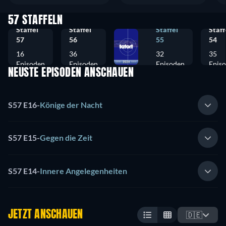
57 STAFFELN
Staffel
Staffel
Staffel
Staff
57
56
55
54
16
36
32
35
Episoden
Episoden
Episoden
Epis
NEUSTE EPISODEN ANSCHAUEN
S57 E16
-
Könige der Nacht
S57 E15
-
Gegen die Zeit
S57 E14
-
Innere Angelegenheiten
JETZT ANSCHAUEN
🇩🇪