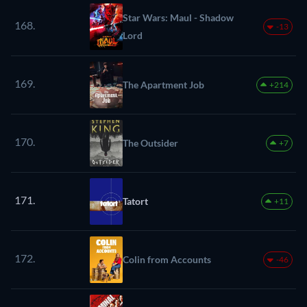
Star Wars: Maul - Shadow
168.
-13
Lord
169.
The Apartment Job
+214
170.
The Outsider
+7
171.
Tatort
+11
172.
Colin from Accounts
-46