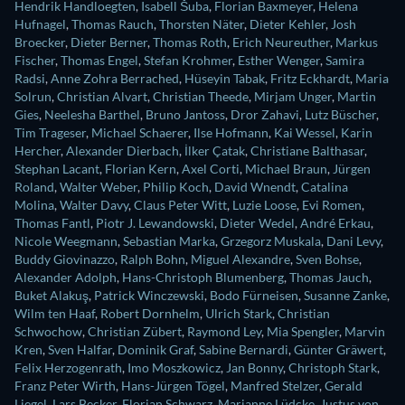
Hendrik Handloegten
,
Isabell Šuba
,
Florian Baxmeyer
,
Helena
Hufnagel
,
Thomas Rauch
,
Thorsten Näter
,
Dieter Kehler
,
Josh
Broecker
,
Dieter Berner
,
Thomas Roth
,
Erich Neureuther
,
Markus
Fischer
,
Thomas Engel
,
Stefan Krohmer
,
Esther Wenger
,
Samira
Radsi
,
Anne Zohra Berrached
,
Hüseyin Tabak
,
Fritz Eckhardt
,
Maria
Solrun
,
Christian Alvart
,
Christian Theede
,
Mirjam Unger
,
Martin
Gies
,
Neelesha Barthel
,
Bruno Jantoss
,
Dror Zahavi
,
Lutz Büscher
,
Tim Trageser
,
Michael Schaerer
,
Ilse Hofmann
,
Kai Wessel
,
Karin
Hercher
,
Alexander Dierbach
,
İlker Çatak
,
Christiane Balthasar
,
Stephan Lacant
,
Florian Kern
,
Axel Corti
,
Michael Braun
,
Jürgen
Roland
,
Walter Weber
,
Philip Koch
,
David Wnendt
,
Catalina
Molina
,
Walter Davy
,
Claus Peter Witt
,
Luzie Loose
,
Evi Romen
,
Thomas Fantl
,
Piotr J. Lewandowski
,
Dieter Wedel
,
André Erkau
,
Nicole Weegmann
,
Sebastian Marka
,
Grzegorz Muskala
,
Dani Levy
,
Buddy Giovinazzo
,
Ralph Bohn
,
Miguel Alexandre
,
Sven Bohse
,
Alexander Adolph
,
Hans-Christoph Blumenberg
,
Thomas Jauch
,
Buket Alakuş
,
Patrick Winczewski
,
Bodo Fürneisen
,
Susanne Zanke
,
Wilm ten Haaf
,
Robert Dornhelm
,
Ulrich Stark
,
Christian
Schwochow
,
Christian Zübert
,
Raymond Ley
,
Mia Spengler
,
Marvin
Kren
,
Sven Halfar
,
Dominik Graf
,
Sabine Bernardi
,
Günter Gräwert
,
Felix Herzogenrath
,
Imo Moszkowicz
,
Jan Bonny
,
Christoph Stark
,
Franz Peter Wirth
,
Hans-Jürgen Tögel
,
Manfred Stelzer
,
Gerald
Liegel
,
Lars Becker
,
Florian Schwarz
,
Marianne Lüdcke
,
Justus von