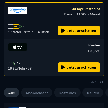
30 Tage kostenlos
Danach 11,98€ / Monat
CC
HD
12
Jetzt anschauen
1 Staffel -
89min
- Deutsch
Kaufen
170,73€
CC
12
Jetzt anschauen
18 Staffeln -
89min
ANZEIGE
Alle
Abonnement
Kostenlos
Kaufen