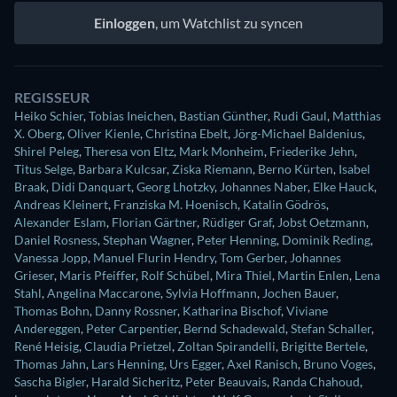
Einloggen
, um Watchlist zu syncen
REGISSEUR
Heiko Schier
,
Tobias Ineichen
,
Bastian Günther
,
Rudi Gaul
,
Matthias
X. Oberg
,
Oliver Kienle
,
Christina Ebelt
,
Jörg-Michael Baldenius
,
Shirel Peleg
,
Theresa von Eltz
,
Mark Monheim
,
Friederike Jehn
,
Titus Selge
,
Barbara Kulcsar
,
Ziska Riemann
,
Berno Kürten
,
Isabel
Braak
,
Didi Danquart
,
Georg Lhotzky
,
Johannes Naber
,
Elke Hauck
,
Andreas Kleinert
,
Franziska M. Hoenisch
,
Katalin Gödrös
,
Alexander Eslam
,
Florian Gärtner
,
Rüdiger Graf
,
Jobst Oetzmann
,
Daniel Rosness
,
Stephan Wagner
,
Peter Henning
,
Dominik Reding
,
Vanessa Jopp
,
Manuel Flurin Hendry
,
Tom Gerber
,
Johannes
Grieser
,
Maris Pfeiffer
,
Rolf Schübel
,
Mira Thiel
,
Martin Enlen
,
Lena
Stahl
,
Angelina Maccarone
,
Sylvia Hoffmann
,
Jochen Bauer
,
Thomas Bohn
,
Danny Rossner
,
Katharina Bischof
,
Viviane
Andereggen
,
Peter Carpentier
,
Bernd Schadewald
,
Stefan Schaller
,
René Heisig
,
Claudia Prietzel
,
Zoltan Spirandelli
,
Brigitte Bertele
,
Thomas Jahn
,
Lars Henning
,
Urs Egger
,
Axel Ranisch
,
Bruno Voges
,
Sascha Bigler
,
Harald Sicheritz
,
Peter Beauvais
,
Randa Chahoud
,