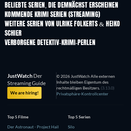
BELIEBTE SERIEN, DIE DEMNÄCHST ERSCHEINEN
Serie
Serie
S
KOMMENDE KRIMI SERIEN (STREAMING)
Staffel 2
Staffel 1
Staf
WEITERE SERIEN VON ULRIKE FOLKERTS & HEIKO
SCHIER
Serie
Serie
Kommissar
Schimpanski
VERBORGENE DETEKTIV-KRIMI-PERLEN
Serie
JustWatch
Der
© 2026 JustWatch Alle externen
Inhalte bleiben Eigentum des
Streaming Guide
rechtmäßigen Besitzers.
(3.13.0)
We are hiring!
Privatsphäre-Kontrollcenter
Top 5 Filme
Top 5 Serien
Der Astronaut - Project Hail
Silo