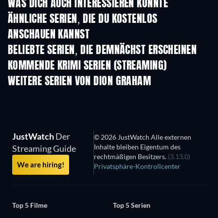
WAS DICH AUCH INTERESSIEREN KÖNNTE
Serie
Serie
S
ÄHNLICHE SERIEN, DIE DU KOSTENLOS
ANSCHAUEN KANNST
Serie
Serie
S
BELIEBTE SERIEN, DIE DEMNÄCHST ERSCHEINEN
Serie
Serie
S
KOMMENDE KRIMI SERIEN (STREAMING)
Staffel 6
Staffel 2
Staf
WEITERE SERIEN VON DION GRAHAM
Serie
Serie
S
JustWatch
Der
© 2026 JustWatch Alle externen
Inhalte bleiben Eigentum des
Streaming Guide
rechtmäßigen Besitzers.
(3.13.0)
We are hiring!
Privatsphäre-Kontrollcenter
Top 5 Filme
Top 5 Serien