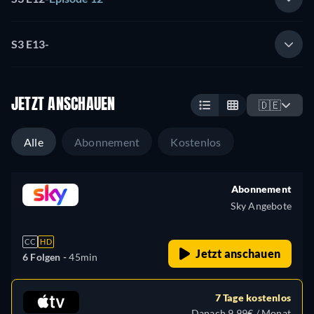
S3 E13
-
JETZT ANSCHAUEN
🇩🇪
Alle
Abonnement
Kostenlos
Abonnement
Sky Angebote
CC
HD
Jetzt anschauen
6 Folgen -
45min
7 Tage kostenlos
Danach 9,99€ / Monat