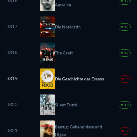
3316.
+7
America
3317.
Die Notärztin
+1
3318.
The Graft
+7
3319.
Die Geschichte des Essens
-6
3320.
Silent Truth
+8
Betrug: Geheimnisse und
3321.
-7
Lügen