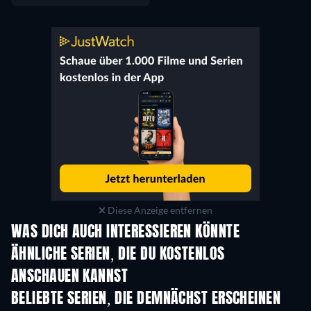
Diese Anzeige entfernen
WAS DICH AUCH INTERESSIEREN KÖNNTE
Serie
S
ÄHNLICHE SERIEN, DIE DU KOSTENLOS
ANSCHAUEN KANNST
Serie
Serie
S
BELIEBTE SERIEN, DIE DEMNÄCHST ERSCHEINEN
Serie
Serie
S