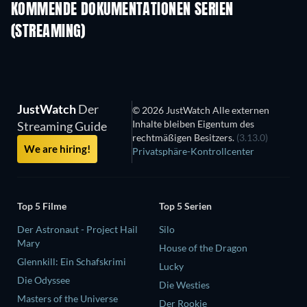
KOMMENDE DOKUMENTATIONEN SERIEN
(STREAMING)
Staffel 3
Staffel 1
Staf
JustWatch
Der
© 2026 JustWatch Alle externen
Inhalte bleiben Eigentum des
Streaming Guide
rechtmäßigen Besitzers.
(3.13.0)
We are hiring!
Privatsphäre-Kontrollcenter
Top 5 Filme
Top 5 Serien
Der Astronaut - Project Hail
Silo
Mary
House of the Dragon
Glennkill: Ein Schafskrimi
Lucky
Die Odyssee
Die Westies
Masters of the Universe
Der Rookie