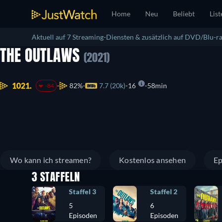
Home
Neu
Beliebt
List
Aktuell auf 7 Streaming-Diensten & zusätzlich auf DVD/Blu-ra
THE OUTLAWS
(2021)
1021.
82%
7.7 (20k)
16
58min
-84
Wo kann ich streamen?
Kostenlos ansehen
Ep
3 STAFFELN
Staffel 3
Staffel 2
5
6
Episoden
Episoden