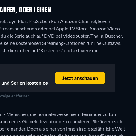
AUFEN, ODER LEIHEN
el, Joyn Plus, ProSieben Fun Amazon Channel, Seven
Stream anschauen oder bei Apple TV Store, Amazon Video
u die Serie auch auf DVD bei Videobuster, Thalia, Buecher,
 es keine kostenlosen Streaming-Optionen für The Outlaws.
t, klicke oben auf 'Kostenlos' und aktiviere die
zeige entfernen
n - Menschen, die normalerweise nie miteinander zu tun
kommenes Gemeindezentrum zu renovieren. Sie ärgern sich
ber einander. Doch als einer von ihnen in die gefährliche Welt
en sie sich auf eine Weise, die keiner von ihnen für möglich