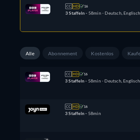
CC
HD
16
3 Staffeln -
58min
- Deutsch, Englisc
Alle
Abonnement
Kostenlos
Kauf
CC
HD
16
3 Staffeln -
58min
- Deutsch, Englisch
CC
HD
16
3 Staffeln -
58min