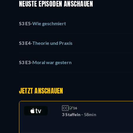
NEUSTE EPISODEN ANSCHAUEN
S3 E5
-
Wie geschmiert
S3 E4
-
Theorie und Praxis
S3 E3
-
Moral war gestern
JETZT ANSCHAUEN
CC
16
3 Staffeln -
58min