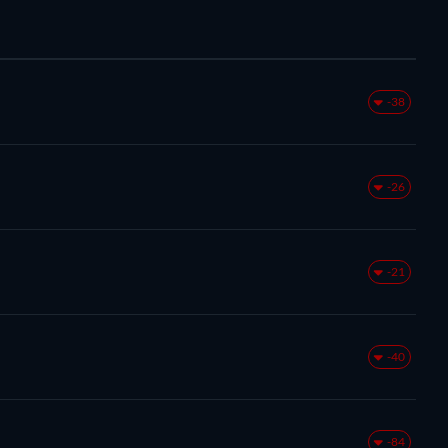
-38
-26
-21
-40
-84