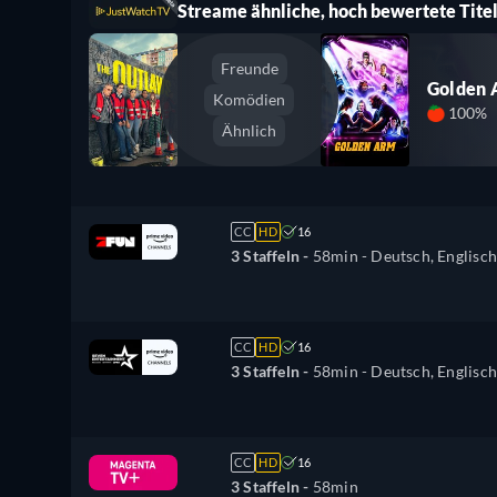
Streame ähnliche, hoch bewertete Titel
Freunde
Golden
Komödien
100%
Ähnlich
CC
HD
16
3 Staffeln -
58min
- Deutsch, Englisch
CC
HD
16
3 Staffeln -
58min
- Deutsch, Englisch
CC
HD
16
3 Staffeln -
58min