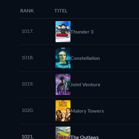
RANK
TITEL
1017.
Thunder 3
1018.
Constellation
1019.
Joint Venture
1020.
Malory Towers
1021.
The Outlaws