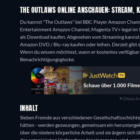
THE OUTLAWS ONLINE ANSCHAUEN: STREAM, K
Du kannst "The Outlaws" bei BBC Player Amazon Chann
Entertainment Amazon Channel, Magenta TV+ legal im 
als Download kaufen.
Abgesehen vom Streaming kannst d
Amazon DVD / Blu-ray kaufen oder leihen.
Derzeit gibt
Wenn du wissen möchtest, wann er kostenlos verfügbar is
Benachrichtigungsglocke.
Diese An
INHALT
Sieben Fremde aus verschiedenen Gesellschaftsschichte
hätten - werden gezwungen, gemeinsam ein herunterge
über die niedere körperliche Arbeit und sie ärgern sich ü
des organisierten Verbrechens hineingezogen wird, verein