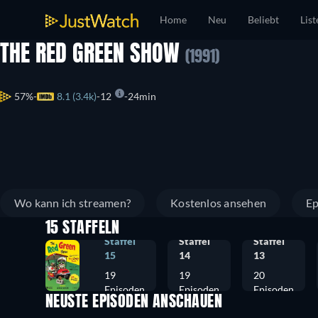
Home
Neu
Beliebt
List
THE RED GREEN SHOW
(1991)
57%
8.1 (3.4k)
12
24min
Wo kann ich streamen?
Kostenlos ansehen
Ep
15 STAFFELN
Staffel
Staffel
Staffel
15
14
13
19
19
20
Episoden
Episoden
Episoden
NEUSTE EPISODEN ANSCHAUEN