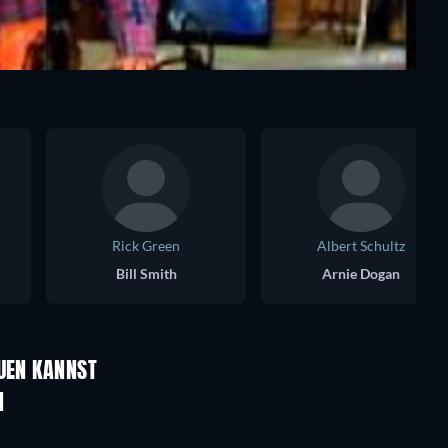
Rick Green
Albert Schultz
Bill Smith
Arnie Dogan
Serie
Serie
AUEN KANNST
Serie
Serie
N
Serie
Serie
Staffel 1
Staffel 2