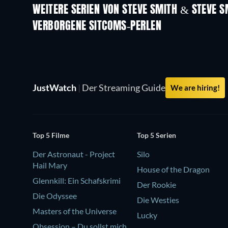
WEITERE SERIEN VON STEVE SMITH & STEVE S
Serie
VERBORGENE SITCOMS-PERLEN
Serie
Serie
JustWatch
|
Der Streaming Guide
We are hiring!
Top 5 Filme
Top 5 Serien
Der Astronaut - Project
Silo
Hail Mary
House of the Dragon
Glennkill: Ein Schafskrimi
Der Rookie
Die Odyssee
Die Westies
Masters of the Universe
Lucky
Obsession – Du sollst mich