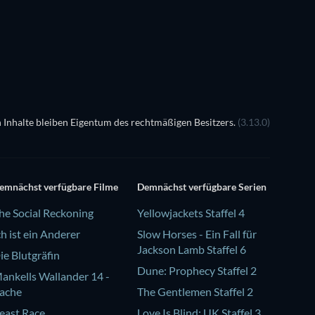
Serie
Serie
 Inhalte bleiben Eigentum des rechtmäßigen Besitzers.
(3.13.0)
emnächst verfügbare Filme
Demnächst verfügbare Serien
he Social Reckoning
Yellowjackets Staffel 4
ch ist ein Anderer
Slow Horses - Ein Fall für
Jackson Lamb Staffel 6
ie Blutgräfin
Dune: Prophecy Staffel 2
ankells Wallander 14 -
ache
The Gentlemen Staffel 2
east Race
Love Is Blind: UK Staffel 3