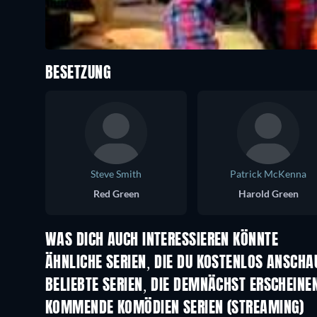
BESETZUNG
Steve Smith
Patrick McKenna
Red Green
Harold Green
WAS DICH AUCH INTERESSIEREN KÖNNTE
Serie
ÄHNLICHE SERIEN, DIE DU KOSTENLOS ANSCH
Serie
Serie
BELIEBTE SERIEN, DIE DEMNÄCHST ERSCHEINE
Serie
Serie
KOMMENDE KOMÖDIEN SERIEN (STREAMING)
Staffel 6
Staffel 2