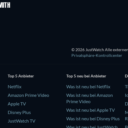
MITH
Serie
Serie
© 2026 JustWatch Alle externen
Privatsphäre-Kontrollcenter
Top 5 Anbieter
Top 5 neu bei Anbieter
D
Netflix
Was ist neu bei Netflix
T
Amazon Prime Video
Was ist neu bei Amazon
I
Prime Video
Apple TV
D
Was ist neu bei Apple TV
Disney Plus
M
Was ist neu bei Disney Plus
R
JustWatch TV
Was ist neu bei JustWatch
B