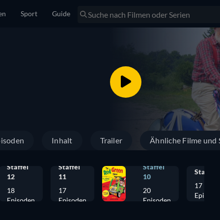
en
Sport
Guide
isoden
Inhalt
Trailer
Ähnliche Filme und 
Staffel
Staffel
Staffel
Staffel 
12
11
10
17
18
17
20
Episode
Episoden
Episoden
Episoden