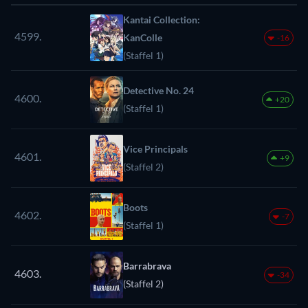
Kantai Collection:
4599.
KanColle
-16
(Staffel 1)
Detective No. 24
4600.
+20
(Staffel 1)
Vice Principals
4601.
+9
(Staffel 2)
Boots
4602.
-7
(Staffel 1)
Barrabrava
4603.
-34
(Staffel 2)