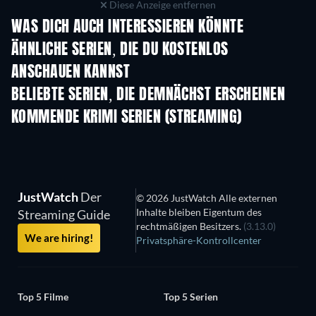
Diese Anzeige entfernen
WAS DICH AUCH INTERESSIEREN KÖNNTE
Serie
Serie
S
ÄHNLICHE SERIEN, DIE DU KOSTENLOS
ANSCHAUEN KANNST
Serie
Serie
S
BELIEBTE SERIEN, DIE DEMNÄCHST ERSCHEINEN
Serie
Serie
S
KOMMENDE KRIMI SERIEN (STREAMING)
Staffel 6
Staffel 2
Staf
JustWatch
Der
© 2026 JustWatch Alle externen
Inhalte bleiben Eigentum des
Streaming Guide
rechtmäßigen Besitzers.
(3.13.0)
We are hiring!
Privatsphäre-Kontrollcenter
Top 5 Filme
Top 5 Serien