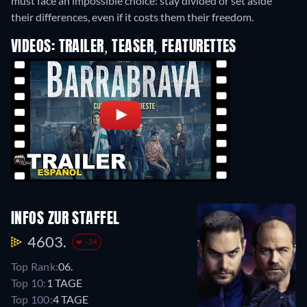
must face an impossible choice: stay divided or set aside
their differences, even if it costs them their freedom.
VIDEOS: TRAILER, TEASER, FEATURETTES
INFOS ZUR STAFFEL
4603.
-34
Top Rank:
06.
Top 10:
1 TAGE
Top 100:
4 TAGE