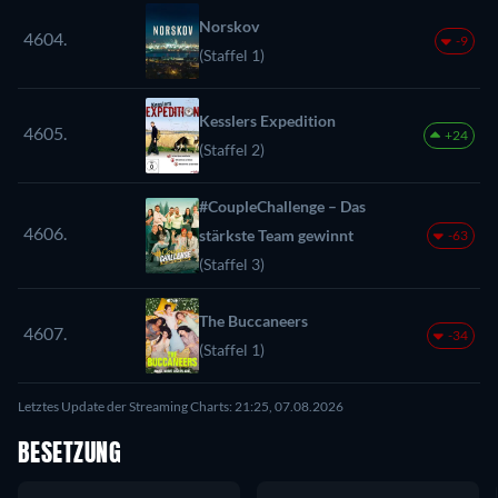
Norskov
4604.
-9
(Staffel 1)
Kesslers Expedition
4605.
+24
(Staffel 2)
#CoupleChallenge – Das
4606.
stärkste Team gewinnt
-63
(Staffel 3)
The Buccaneers
4607.
-34
(Staffel 1)
Letztes Update der Streaming Charts: 21:25, 07.08.2026
BESETZUNG