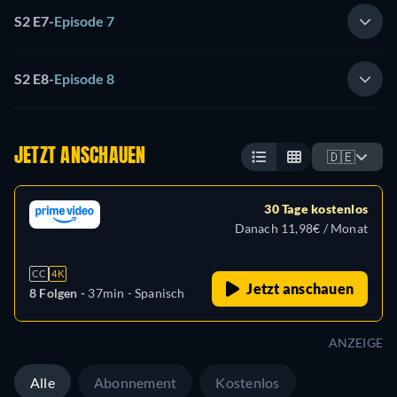
S2 E7
-
Episode 7
S2 E8
-
Episode 8
JETZT ANSCHAUEN
🇩🇪
30 Tage kostenlos
Danach 11,98€ / Monat
CC
4K
Jetzt anschauen
8 Folgen -
37min
- Spanisch
ANZEIGE
Alle
Abonnement
Kostenlos