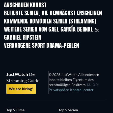
ANSCHAUEN KANNST
Serie
Serie
S
BELIEBTE SERIEN, DIE DEMNÄCHST ERSCHEINEN
Serie
Serie
S
KOMMENDE KOMÖDIEN SERIEN (STREAMING)
Staffel 6
Staffel 2
Staf
WEITERE SERIEN VON GAEL GARCÍA BERNAL &
GABRIEL RIPSTEIN
Serie
Serie
S
VERBORGENE SPORT DRAMA-PERLEN
Serie
JustWatch
Der
© 2026 JustWatch Alle externen
Inhalte bleiben Eigentum des
Streaming Guide
rechtmäßigen Besitzers.
(3.13.0)
We are hiring!
Privatsphäre-Kontrollcenter
Top 5 Filme
Top 5 Serien