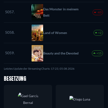
Das Monster in meinem
5057.
-63
Bett
5058.
Land of Women
+2
5059.
Beauty and the Devoted
+15
Letztes Update der Streaming Charts: 17:23, 05.08.2026
BESETZUNG