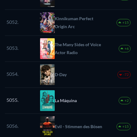
Kinnikuman Perfect
5052.
+15
Origin Arc
The Many Sides of Voice
5053.
+6
Actor Radio
5054.
D-Day
-72
5055.
La Máquina
+2
5056.
Evil - Stimmen des Bösen
+15