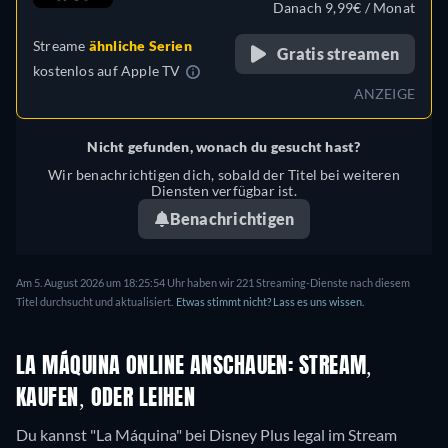
Danach 9,99€ / Monat
Streame
ähnliche Serien
Gratis streamen
kostenlos auf
Apple TV
ANZEIGE
Nicht gefunden, wonach du gesucht hast?
Wir benachrichtigen dich, sobald der Titel bei weiteren
Diensten verfügbar ist.
Benachrichtigen
Am 5. August 2026 um 18:25:54 Uhr haben wir 221 Streaming-Dienste nach diesem
Titel durchsucht und aktualisiert.
Etwas stimmt nicht? Lass es uns wissen.
LA MÁQUINA ONLINE ANSCHAUEN: STREAM,
KAUFEN, ODER LEIHEN
Du kannst "La Máquina" bei Disney Plus legal im Stream