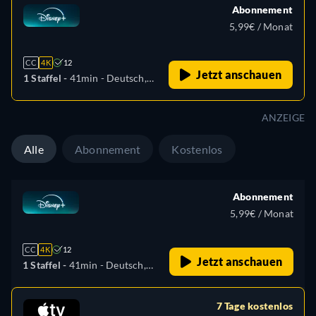
Abonnement
5,99€ / Monat
CC
4K
12
Jetzt anschauen
1 Staffel -
41min
- Deutsch,
Englisch, Spanisch
(Lateinamerika), Französisch,
ANZEIGE
Italienisch, Polnisch, Türkisch
Alle
Abonnement
Kostenlos
Abonnement
5,99€ / Monat
CC
4K
12
Jetzt anschauen
1 Staffel -
41min
- Deutsch,
Englisch, Spanisch
(Lateinamerika), Französisch,
7 Tage kostenlos
Italienisch, Polnisch, Türkisch