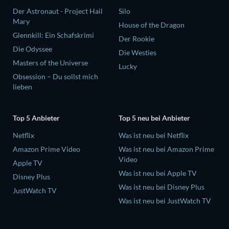
Der Astronaut - Project Hail
Silo
Mary
House of the Dragon
Glennkill: Ein Schafskrimi
Der Rookie
Die Odyssee
Die Westies
Masters of the Universe
Lucky
Obsession – Du sollst mich
lieben
Top 5 Anbieter
Top 5 neu bei Anbieter
Netflix
Was ist neu bei Netflix
Amazon Prime Video
Was ist neu bei Amazon Prime
Video
Apple TV
Was ist neu bei Apple TV
Disney Plus
Was ist neu bei Disney Plus
JustWatch TV
Was ist neu bei JustWatch TV