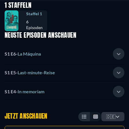
1 STAFFELN
Staffel 1
6
Episoden
NEUSTE EPISODEN ANSCHAUEN
S1 E6
-
La Máquina
S1 E5
-
Last-minute-Reise
S1 E4
-
In memoriam
JETZT ANSCHAUEN
🇩🇪