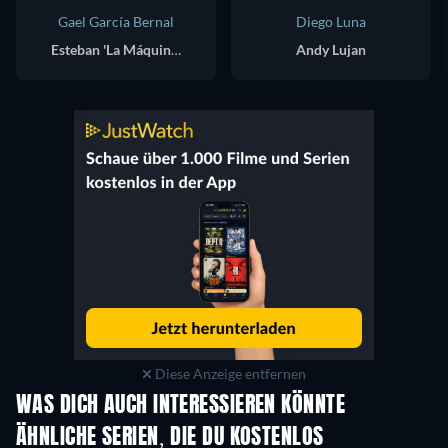
Gael García Bernal
Diego Luna
Esteban 'La Máquina' Osuna
Andy Lujan
Diese Anzeige entfernen
WAS DICH AUCH INTERESSIEREN KÖNNTE
Serie
S
ÄHNLICHE SERIEN, DIE DU KOSTENLOS