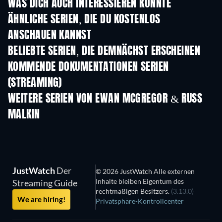
WAS DICH AUCH INTERESSIEREN KÖNNTE
Serie
Serie
S
ÄHNLICHE SERIEN, DIE DU KOSTENLOS
ANSCHAUEN KANNST
Serie
Serie
S
BELIEBTE SERIEN, DIE DEMNÄCHST ERSCHEINEN
Serie
Serie
S
KOMMENDE DOKUMENTATIONEN SERIEN
(STREAMING)
Staffel 1
Staffel 1
Staf
WEITERE SERIEN VON EWAN MCGREGOR & RUSS
MALKIN
Serie
Serie
S
JustWatch
Der
© 2026 JustWatch Alle externen
Inhalte bleiben Eigentum des
Streaming Guide
rechtmäßigen Besitzers.
(3.13.0)
We are hiring!
Privatsphäre-Kontrollcenter