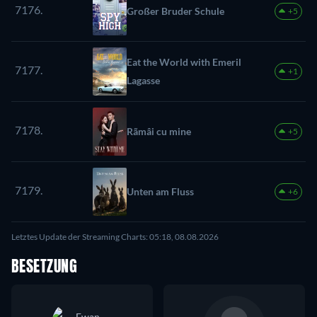
7176.
Großer Bruder Schule
+5
Eat the World with Emeril
7177.
+1
Lagasse
7178.
Rãmâi cu mine
+5
7179.
Unten am Fluss
+6
Letztes Update der Streaming Charts: 05:18, 08.08.2026
BESETZUNG