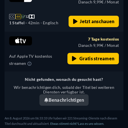
Danach 9,99€ / Monat
CC
4K
12
Jetzt anschauen
1 Staffel -
42min
- Englisch
7 Tage kostenlos
Danach 9,99€ / Monat
Auf Apple TV kostenlos
Gratis streamen
streamen
Nicht gefunden, wonach du gesucht hast?
Wir benachrichtigen dich, sobald der Titel bei weiteren
Diensten verfügbar ist.
Benachrichtigen
Am 8. August 2026 um 06:33:33 Uhr haben wir 221 Streaming-Dienste nach diesem
Titel durchsucht und aktualisiert.
Etwas stimmt nicht? Lass es uns wissen.