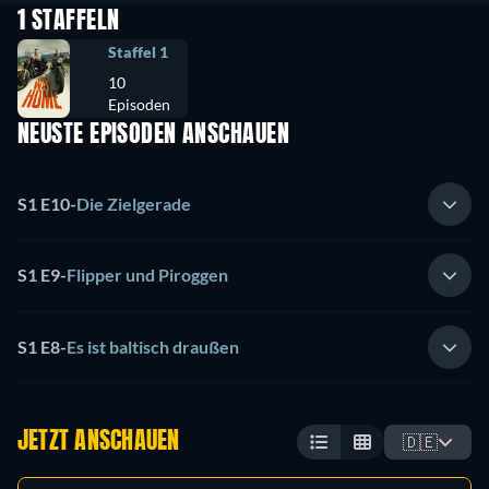
1 STAFFELN
Staffel 1
10
Episoden
NEUSTE EPISODEN ANSCHAUEN
S1 E10
-
Die Zielgerade
S1 E9
-
Flipper und Piroggen
S1 E8
-
Es ist baltisch draußen
JETZT ANSCHAUEN
🇩🇪