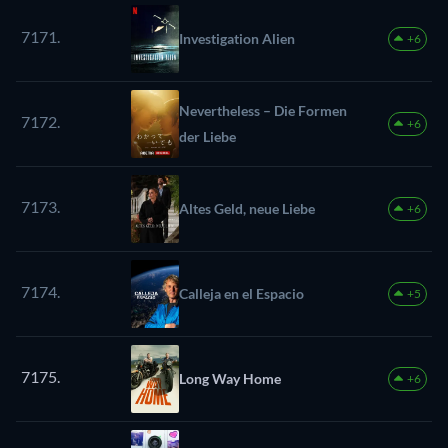
7171.
Investigation Alien
+6
Nevertheless – Die Formen
7172.
+6
der Liebe
7173.
Altes Geld, neue Liebe
+6
7174.
Calleja en el Espacio
+5
7175.
Long Way Home
+6