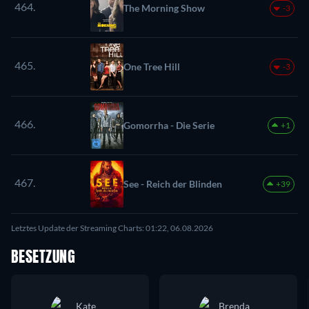
464.
The Morning Show
-3
465.
One Tree Hill
-3
466.
Gomorrha - Die Serie
+1
467.
See - Reich der Blinden
+39
Letztes Update der Streaming Charts: 01:22, 06.08.2026
BESETZUNG