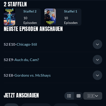
2 STAFFELN
Staffel 2
Staffel 1
10
10
Episoden
Episoden
NEUSTE EPISODEN ANSCHAUEN
S2 E10
-
Chicago-Stil
S2 E9
-
Auch du, Cam?
S2 E8
-
Gordons vs. McShays
JETZT ANSCHAUEN
🇩🇪