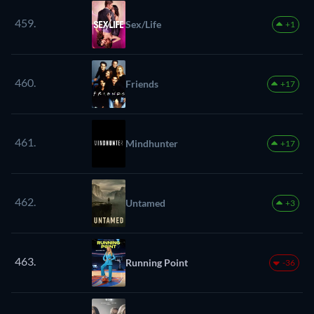
459.
Sex/Life
+1
460.
Friends
+17
461.
Mindhunter
+17
462.
Untamed
+3
463.
Running Point
-36