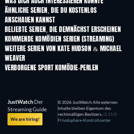
WAS DICH AUCH INTERESSIEREN KÖNNTE
Serie
Serie
S
ÄHNLICHE SERIEN, DIE DU KOSTENLOS
ANSCHAUEN KANNST
Serie
Serie
S
BELIEBTE SERIEN, DIE DEMNÄCHST ERSCHEINEN
Serie
Serie
S
KOMMENDE KOMÖDIEN SERIEN (STREAMING)
Staffel 6
Staffel 2
Staf
WEITERE SERIEN VON KATE HUDSON & MICHAEL
WEAVER
Serie
Serie
S
VERBORGENE SPORT KOMÖDIE-PERLEN
JustWatch
Der
© 2026 JustWatch Alle externen
Inhalte bleiben Eigentum des
Streaming Guide
rechtmäßigen Besitzers.
(3.13.0)
We are hiring!
Privatsphäre-Kontrollcenter