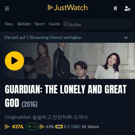
Neu
Beliebt
Sport
Guide
Derzeit auf 1 Streaming-Dienst verfügbar.
GUARDIAN: THE LONELY AND GREAT
GOD
(2016)
Originaltitel: 쓸쓸하고 찬란하神-도깨비
4376.
63%
8.5 (38k)
1h 16min
+2