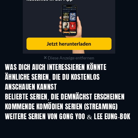
Diese Anzeige entfernen
WAS DICH AUCH INTERESSIEREN KÖNNTE
Serie
Serie
S
ÄHNLICHE SERIEN, DIE DU KOSTENLOS
ANSCHAUEN KANNST
Serie
Serie
S
BELIEBTE SERIEN, DIE DEMNÄCHST ERSCHEINEN
Serie
Serie
S
KOMMENDE KOMÖDIEN SERIEN (STREAMING)
Staffel 6
Staffel 2
Staf
WEITERE SERIEN VON GONG YOO & LEE EUNG-BOK
Serie
Serie
S