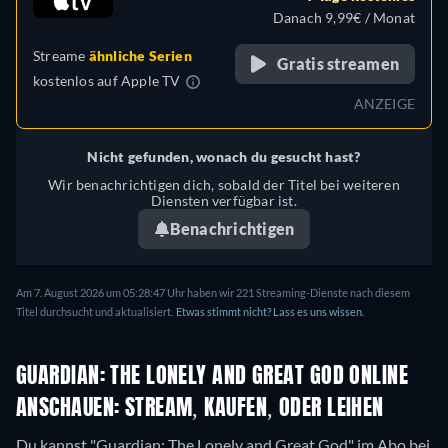
Danach 9,99€ / Monat
Streame
ähnliche Serien
Gratis streamen
kostenlos auf
Apple TV
ANZEIGE
Nicht gefunden, wonach du gesucht hast?
Wir benachrichtigen dich, sobald der Titel bei weiteren
Diensten verfügbar ist.
Benachrichtigen
Am 7. August 2026 um 05:28:47 Uhr haben wir 221 Streaming-Dienste nach diesem
Titel durchsucht und aktualisiert.
Etwas stimmt nicht? Lass es uns wissen.
GUARDIAN: THE LONELY AND GREAT GOD ONLINE
ANSCHAUEN: STREAM, KAUFEN, ODER LEIHEN
Du kannst "Guardian: The Lonely and Great God" im Abo bei