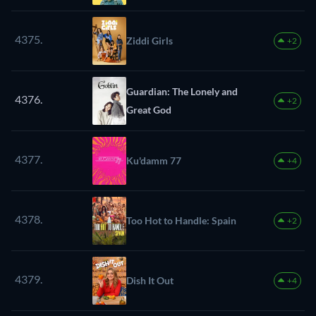
4375.
Ziddi Girls
+2
Guardian: The Lonely and
4376.
+2
Great God
4377.
Ku'damm 77
+4
4378.
Too Hot to Handle: Spain
+2
4379.
Dish It Out
+4