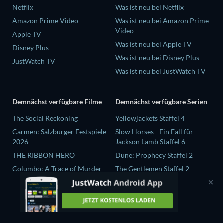
Netflix
Was ist neu bei Netflix
Amazon Prime Video
Was ist neu bei Amazon Prime
Video
Apple TV
Was ist neu bei Apple TV
Disney Plus
Was ist neu bei Disney Plus
JustWatch TV
Was ist neu bei JustWatch TV
Demnächst verfügbare Filme
Demnächst verfügbare Serien
The Social Reckoning
Yellowjackets Staffel 4
Carmen: Salzburger Festspiele
Slow Horses - Ein Fall für
2026
Jackson Lamb Staffel 6
THE RIBBON HERO
Dune: Prophecy Staffel 2
Columbo: A Trace of Murder
The Gentlemen Staffel 2
Jean-Paul Goude : le voleur de
Love Is Blind: UK Staffel 3
couleurs