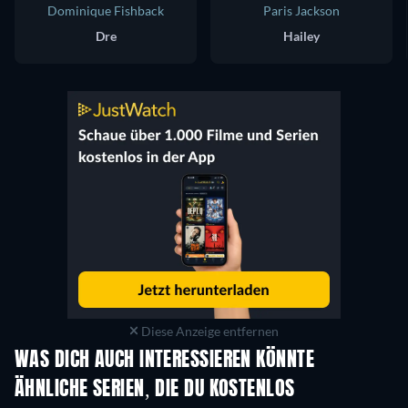
Dominique Fishback
Paris Jackson
Dre
Hailey
Diese Anzeige entfernen
WAS DICH AUCH INTERESSIEREN KÖNNTE
Serie
Serie
S
ÄHNLICHE SERIEN, DIE DU KOSTENLOS