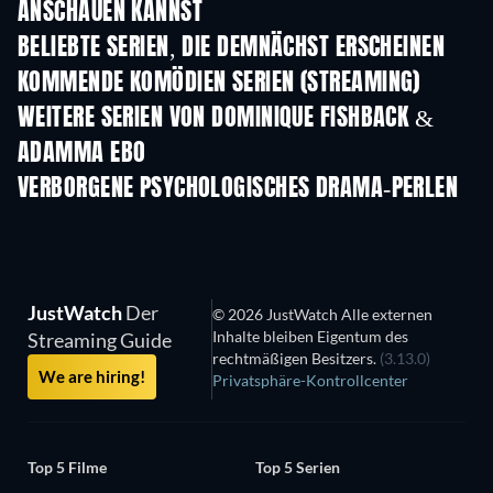
ANSCHAUEN KANNST
Serie
Serie
S
BELIEBTE SERIEN, DIE DEMNÄCHST ERSCHEINEN
Serie
Serie
S
KOMMENDE KOMÖDIEN SERIEN (STREAMING)
Staffel 6
Staffel 2
Staf
WEITERE SERIEN VON DOMINIQUE FISHBACK &
ADAMMA EBO
Serie
Serie
S
VERBORGENE PSYCHOLOGISCHES DRAMA-PERLEN
JustWatch
Der
© 2026 JustWatch Alle externen
Inhalte bleiben Eigentum des
Streaming Guide
rechtmäßigen Besitzers.
(3.13.0)
We are hiring!
Privatsphäre-Kontrollcenter
Top 5 Filme
Top 5 Serien