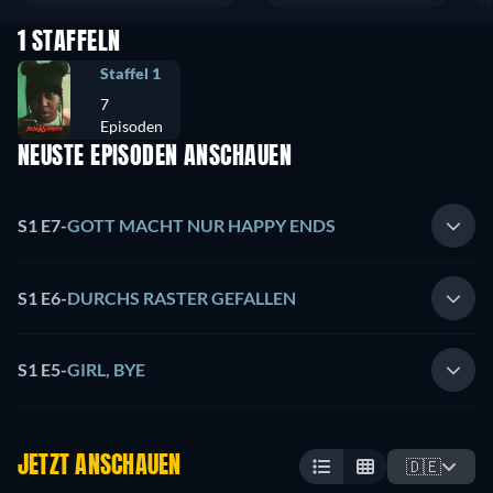
1 STAFFELN
Staffel 1
7
Episoden
NEUSTE EPISODEN ANSCHAUEN
S1 E7
-
GOTT MACHT NUR HAPPY ENDS
S1 E6
-
DURCHS RASTER GEFALLEN
S1 E5
-
GIRL, BYE
JETZT ANSCHAUEN
🇩🇪