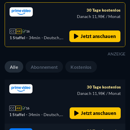
30 Tage kostenlos
Danach 11,98€ / Monat
CC
4K
16
Jetzt anschauen
1 Staffel -
34min
- Deutsch,
Englisch, Spanisch,
Französisch, Italienisch,
ANZEIGE
Japanisch, Polnisch,
Portugiesisch
Alle
Abonnement
Kostenlos
30 Tage kostenlos
Danach 11,98€ / Monat
CC
4K
16
Jetzt anschauen
1 Staffel -
34min
- Deutsch,
Englisch, Spanisch,
Französisch, Italienisch,