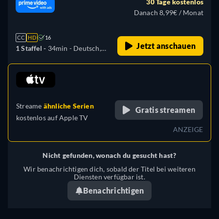
30 Tage kostenlos
Japanisch, Polnisch,
Danach 8,99€ / Monat
Portugiesisch
CC
HD
16
Jetzt anschauen
1 Staffel -
34min
- Deutsch,
Englisch, Spanisch,
Französisch, Italienisch,
retail price
Japanisch, Polnisch,
Portugiesisch
Streame
ähnliche Serien
Gratis streamen
kostenlos auf
Apple TV
ANZEIGE
Nicht gefunden, wonach du gesucht hast?
Wir benachrichtigen dich, sobald der Titel bei weiteren
Diensten verfügbar ist.
Benachrichtigen