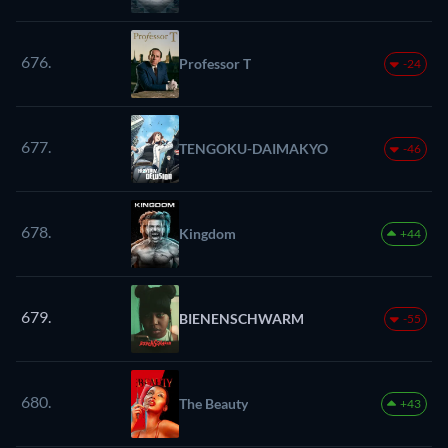
676.
Professor T
-24
677.
TENGOKU-DAIMAKYO
-46
678.
Kingdom
+44
679.
BIENENSCHWARM
-55
680.
The Beauty
+43