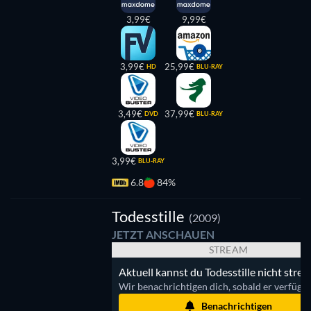
3,99€
9,99€
3,99€
25,99€
HD
BLU-RAY
3,49€
37,99€
DVD
BLU-RAY
3,99€
BLU-RAY
6.8
84%
esstille
Todesstille
(2009)
JETZT ANSCHAUEN
STREAM
Aktuell kannst du Todesstille nicht stre
Wir benachrichtigen dich, sobald er verfügbar
Benachrichtigen