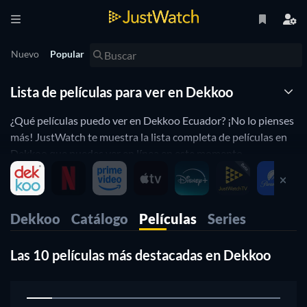
Nuevo
Popular
Lista de películas para ver en Dekkoo
¿Qué películas puedo ver en Dekkoo Ecuador? ¡No lo pienses
más! JustWatch te muestra la lista completa de películas en
Dekkoo que puedes ver en línea en este momento.
Organizamos esta lista de películas de Dekkoo por
popularidad para ayudarte a elegir las mejores películas para
ver. ¿Prefieres ver en Dekkoo películas de horror o de
Dekkoo
Catálogo
Películas
Series
comedia? Simplemente usa nuestros filtros a continuación
para encontrar películas o series en base a tus preferencias.
¡Sí, es así de simple!.
Las 10 películas más destacadas en Dekkoo
1