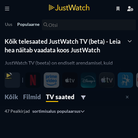
Uus
Populaarne
Kõik telesaated JustWatch TV (beta) - Leia
hea näitab vaadata koos JustWatch
JustWatch TV (beeta) on endiselt arendamisel, kuid
kasutajad saavad juba praegu voogedastada mõningaid
tasuta, reklaamidega toetatud filme ja telesaateid või
laenutada filme mobiilirakendustes, veebis ning samuti
voogedastada meie TV-rakendustes.
Kõik
Filmid
TV saated
47 Pealkirjad
sortimisalus
populaarsus
TV
TV
TV
TV
TV
TV
TV
TV
TV
TV