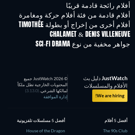
أفلام رائجة قادمة قريبًا
أفلام قادمة من فئة أفلام حركة ومغامرة
أفلام أخرى من إخراج أو بطولة TIMOTHÉE
CHALAMET & DENIS VILLENEUVE
جواهر مخفية من نوع SCI-FI DRAMA
تلفزيون
تلفزيون
JustWatch
دليل بث
© 2026 JustWatch جميع
المحتويات الخارجية تظل ملكاً
الأفلام والمسلسلات
لمالكها الشرعي.
(3.13.0)
We are hiring!
إدارة الموافقة
أفضل 5 أفلام
أفضل 5 مسلسلات تلفزيونية
House of the Dragon
The 90s Club