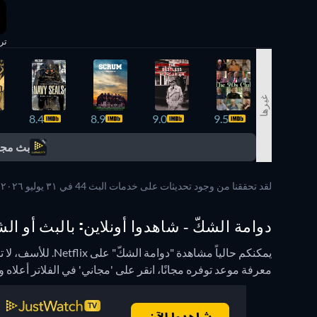
تر
غيرها
8.4
8.9
9.0
9.5
بث مجا
لقد تحققنا من وجود تحديثات على خدمات البث 44 في ٣١ يوليو ٢٠٢٦ عند الساعة ١٢:٢٩:٣٥ ص.
دوامة الشكّ - شاهدوا أونلاين: بالبث أو الش
يمكنكم حالياً مشاهدة "دوامة الشكّ" على Netflix.
للأسف، لا ت
معرفة موعد توفره مجانًا، انقر على 'مجاني' في الفلاتر أعل