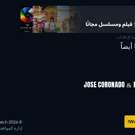
ة الإعلانات
يضاً
تلفزيون
We 
© 2026 JustWatch جميع المحتويات الخارجية تظل ملكاً لمالكها الشرعي.
إدارة الموافق