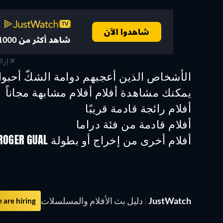
إزال
الأشخاص الذين أعجبهم دوامة الشكّ أحبوا أ
يمكنك مشاهدة أفلام أفلام مشابهة مجاناً
أفلام رائجة قادمة قريبًا
أفلام قادمة من فئة دراما
أفلام أخرى من إخراج أو بطولة JOSE CORONADO & ROGER GUAL
JustWatch
|
دليل بث الأفلام والمسلسلات
are hiring!