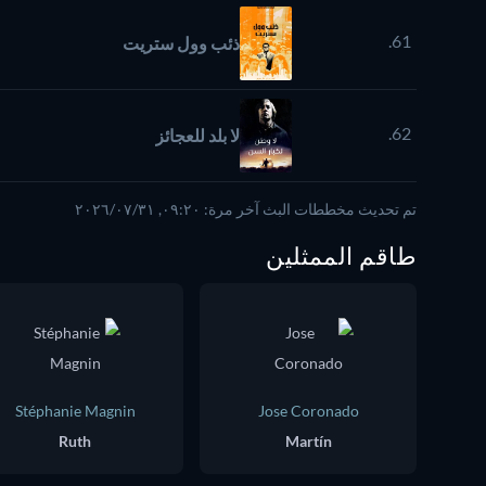
61.
ذئب وول ستريت
62.
لا بلد للعجائز
تم تحديث مخططات البث آخر مرة: ٠٩:٢٠, ٣١‏/٠٧‏/٢٠٢٦
طاقم الممثلين
Stéphanie Magnin
Jose Coronado
Ruth
Martín