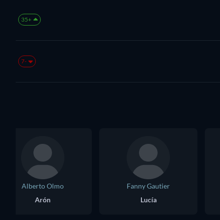
+35
-7
Alberto Olmo
Fanny Gautier
Arón
Lucía