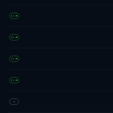
+1
+3
+7
+1
—