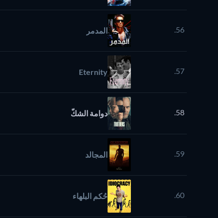
56.
المدمر
57.
Eternity
58.
دوامة الشكّ
59.
المجالد
60.
حُكم البلهاء