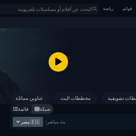
قوائم
رياضة
طات تشويقية
مخططات البث
عناوين مماثلة
شبكة
قائمة
🇪🇬
مصر
بث مباشر: