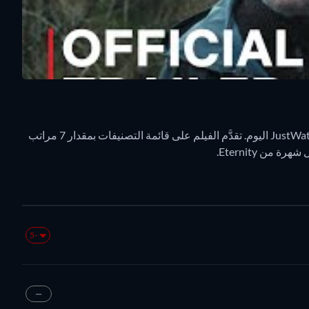
يحتل دوامة الشكّ المركز 58 في مخططات البث اليومي لـ JustWatch اليوم. تقدَّم الفيلم على قائمة التصنيفات بمقدار 7 مراتب
من Eternity.
-5
—