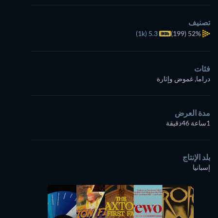
تصنيف
5.3 (1k)
(199)
52%
فئات
دراما, غموض وإثارة
مدة العرض
1ساعة 46دقيقة
بلد الإنتاج
إسبانيا