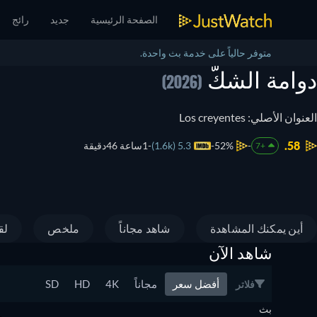
الصفحة الرئيسية
جديد
رائج
متوفر حالياً على خدمة بث واحدة.
دوامة الشكّ
(2026)
العنوان الأصلي: Los creyentes
58.
52%
5.3 (1.6k)
1ساعة 46دقيقة
+7
أين يمكنك المشاهدة
شاهد مجاناً
ملخص
لق
شاهد الآن
أفضل سعر
مجاناً
4K
HD
SD
فلاتر
بث