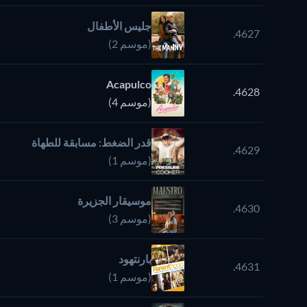
جليس الأطفال
4627.
(موسم 2)
Acapulco
4628.
(موسم 4)
قدر الضغط: مسابقة للطهاة
4629.
(موسم 1)
موسيقار الجزيرة
4630.
(موسم 3)
بارنتهود
4631.
(موسم 1)