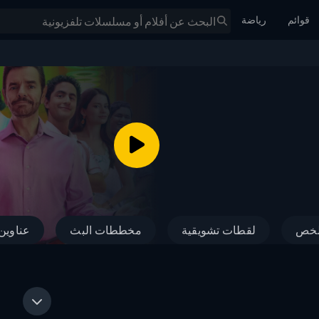
قوائم
رياضة
خص
لقطات تشويقية
مخططات البث
عناوين 