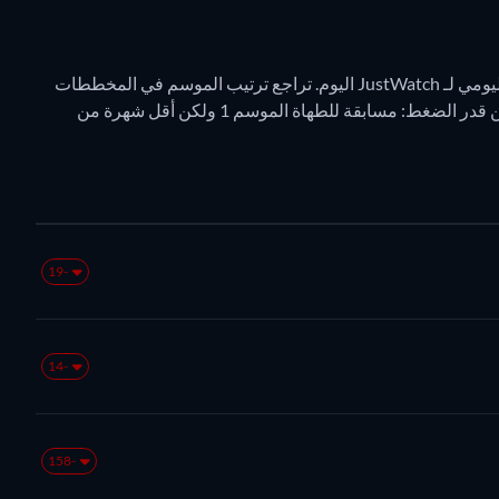
يحتل Acapulco الموسم 4 المركز 4628 في مخططات البث اليومي لـ JustWatch اليوم. تراجع ترتيب الموسم في المخططات
بمقدار -11 مراكز منذ الأمس. في مصر، هو حالياً أكثر شهرة من قدر الضغط: مسابقة للطهاة الموسم 1 ولكن أقل شهرة من
-19
-14
-158