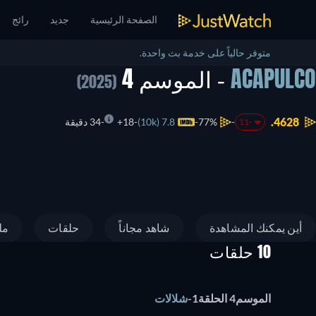
الصفحة الرئيسية
جديد
رائج
متوفر حالياً على خدمة بث واحدة.
ACAPULCO
- الموسم 4
(2025)
4628.
77%
7.8 (10k)
18+
34 دقيقة
-11
أين يمكنك المشاهدة
شاهد مجاناً
حلقات
مل
10 حلقات
الموسم4 الحلقة1
-
شلالات