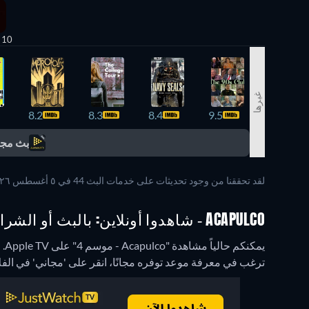
10 حلقات
غيرها
8.2
8.3
8.4
9.5
بث مجا
لقد تحققنا من وجود تحديثات على خدمات البث 44 في ٥ أغسطس ٢٠٢٦ عند الساعة ٤:٠٩:٤٨ ص.
ACAPULCO - شاهدوا أونلاين: بالبث أو الشراء أو التأجير
يمكنكم حالياً مشاهدة "Acapulco - موسم 4" على Apple TV.
ترغب في معرفة موعد توفره مجانًا، انقر على 'مجاني' في ال