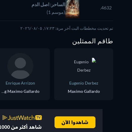
الساحر: اصل الدم
4632.
(موسم 1)
تم تحديث مخططات البث آخر مرة: ١٧:٢٣, ٠٥‏/٠٨‏/٢٠٢٦
طاقم الممثلين
Enrique Arrizon
Eugenio Derbez
Young Maximo Gallardo
Maximo Gallardo