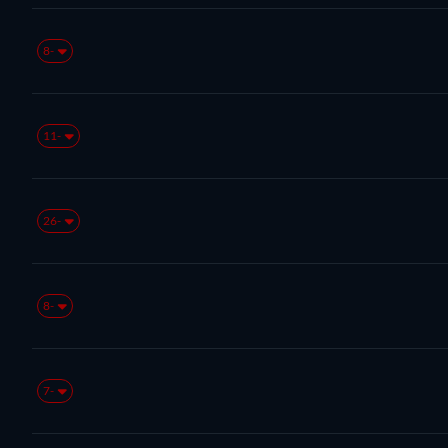
-8
-11
-26
-8
-7