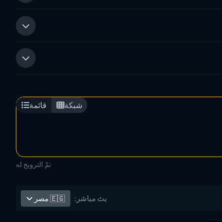
شبكة
قائمة
تمّ الترويج له
🇪🇬
مصر
بث مباشر: