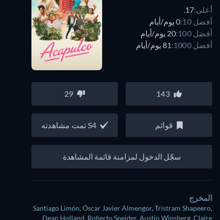
أعلى:
17.
أفضل 10:
0 يوم/أيام
أفضل 100:
20 يوم/أيام
أفضل 1000:
81 يوم/أيام
29
143
قوائم
S4 تمت مشاهدته
سجّل الدخول لمزامنة قائمة المشاهدة
المخرج
Santiago Limón
,
Óscar Javier Almengor
,
Tristram Shapeero
,
Dean Holland
,
Roberto Sneider
,
Austin Winsberg
,
Claire