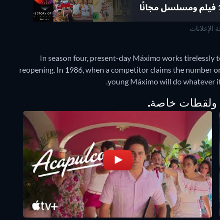
ة الإعلانات
In season four, present-day Máximo works tirelessly to
reopening. In 1986, when a competitor claims the number one
young Máximo will do whatever it 
، ولقطات خاصة.