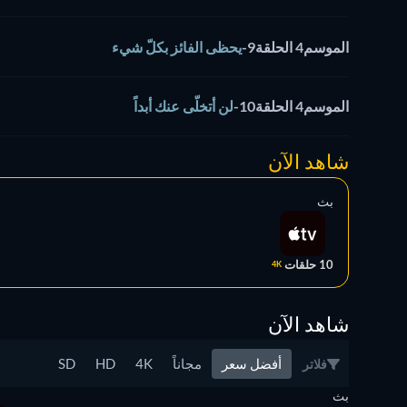
الموسم4 الحلقة9
-
يحظى الفائز بكلّ شيء
الموسم4 الحلقة10
-
لن أتخلّى عنك أبداً
شاهد الآن
بث
10 حلقات
4K
شاهد الآن
أفضل سعر
مجاناً
4K
HD
SD
فلاتر
بث