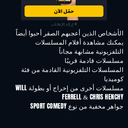
إزالة الإعلانات
الأشخاص الذين أعجبهم الصقر أحبوا أيضاً
تلفزيون
تلفزيون
تلفز
يمكنك مشاهدة أفلام المسلسلات
التلفزيونية مشابهة مجاناً
تلفزيون
تلفزيون
تلفز
مسلسلات قادمة قريبًا
تلفزيون
تلفزيون
تلفز
المسلسلات التلفزيونية القادمة من فئة
كوميديا
موسم 6
موسم 2
موسم
مسلسلات أخرى من إخراج أو بطولة WILL
FERRELL & CHRIS HENCHY
تلفزيون
تلفزيون
تلفز
جواهر مخفية من نوع SPORT COMEDY
تلفزيون