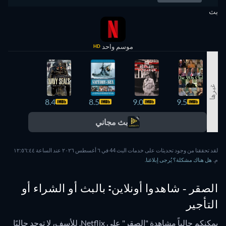
بث
موسم واحد
HD
غيرها
8.3
8.4
8.5
9.0
9.5
بث مجاني
لقد تحققنا من وجود تحديثات على خدمات البث 44 في ٦ أغسطس ٢٠٢٦ عند الساعة ١٢:٥٦:٤٤
م.
هل هناك مشكلة؟ يُرجى إبلاغنا.
الصقر - شاهدوا أونلاين: بالبث أو الشراء أو
التأجير
يمكنكم حالياً مشاهدة "الصقر" على Netflix.
للأسف، لا توجد حاليًا