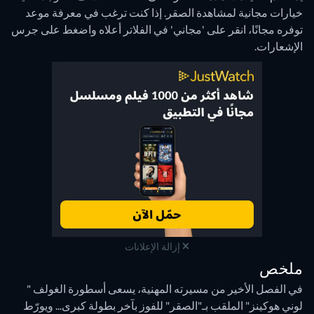
خيارات مجانية لمشاهدة الصقر. إذا كنت ترغب في معرفة موعد
توفره مجانًا، انقر على 'مجاني' في الفلاتر أعلاه واضغط على جرس
الإشعارات.
إزالة الإعلانات
ملخص
في الفصل الأخير من مسيرته المهنية، يسعى أسطورة الغولف "
لوني هوكينز" الملقب بـ"الصقر" للفوز بآخر بطولة كبرى... ويورّط