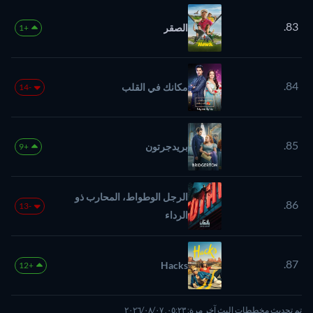
83.
الصقر
+1
84.
مكانك في القلب
-14
85.
بريدجرتون
+9
الرجل الوطواط، المحارب ذو
86.
-13
الرداء
87.
Hacks
+12
تم تحديث مخططات البث آخر مرة: ٠٥:٢٣, ٠٧‏/٠٨‏/٢٠٢٦