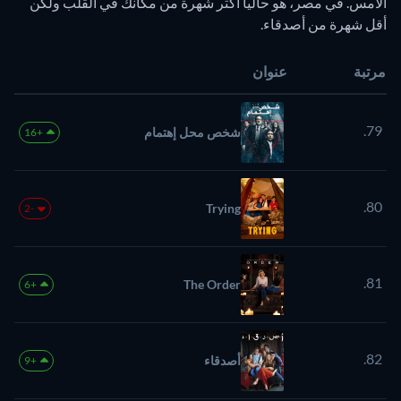
الأمس. في مصر، هو حالياً أكثر شهرة من مكانك في القلب ولكن
أقل شهرة من أصدقاء.
مرتبة
عنوان
79.
شخص محل إهتمام
+16
80.
Trying
-2
81.
The Order
+6
82.
أصدقاء
+9