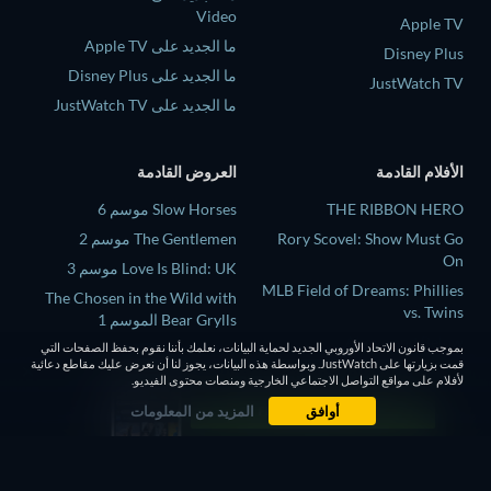
Video
Apple TV
ما الجديد على Apple TV
Disney Plus
ما الجديد على Disney Plus
JustWatch TV
ما الجديد على JustWatch TV
الأفلام القادمة
العروض القادمة
THE RIBBON HERO
Slow Horses موسم 6
Rory Scovel: Show Must Go
The Gentlemen موسم 2
On
Love Is Blind: UK موسم 3
MLB Field of Dreams: Phillies
The Chosen in the Wild with
vs. Twins
Bear Grylls الموسم 1
Above and Below
بموجب قانون الاتحاد الأوروبي الجديد لحماية البيانات، نعلمك بأننا نقوم بحفظ الصفحات التي
Mourinho موسم 1
قمت بزيارتها على JustWatch. وبواسطة هذه البيانات، يجوز لنا أن نعرض عليك مقاطع دعائية
This, That, and Everything in
لأفلام على مواقع التواصل الاجتماعي الخارجية ومنصات محتوى الفيديو.
Between
أوافق
المزيد من المعلومات