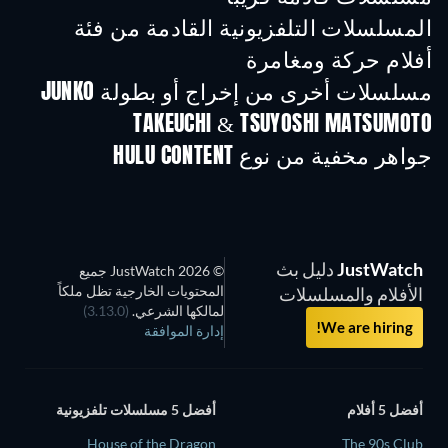
المسلسلات التلفزيونية القادمة من فئة
أفلام حركة ومغامرة
موسم 2
موسم 4
موسم
مسلسلات أخرى من إخراج أو بطولة JUNKO
TAKEUCHI & TSUYOSHI MATSUMOTO
تلفزيون
تلفزيون
تلفز
جواهر مخفية من نوع HULU CONTENT
تلفزيون
تلفزيون
تلفز
JustWatch
دليل بث
© 2026 JustWatch جميع
المحتويات الخارجية تظل ملكاً
الأفلام والمسلسلات
لمالكها الشرعي.
(3.13.0)
We are hiring!
إدارة الموافقة
أفضل 5 أفلام
أفضل 5 مسلسلات تلفزيونية
House of the Dragon
The 90s Club