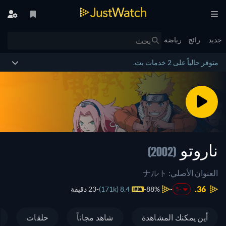
جديد
رائج
رياضة
متوفر حالياً على 2 خدمات بث.
ناروتو
(2002)
العنوان الأصلي: ナルト
36.
88%
8.4 (171k)
23 دقيقة
-5
أين يمكنك المشاهدة
شاهد مجاناً
حلقات