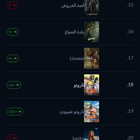
15.
لعبة العروش
-8
16.
بلدة الضياع
+5
17.
Lioness
+9
18.
ناروتو
+14
19.
ناروتو شيبودن
+102
20.
Lucky
-5