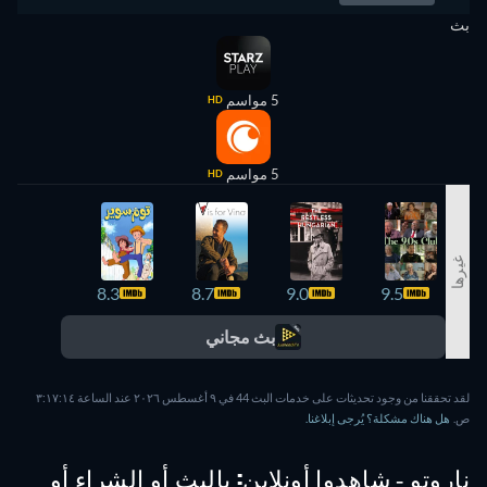
بث
5 مواسم
HD
5 مواسم
HD
غيرها
8.2
8.3
8.7
9.0
9.5
بث مجاني
لقد تحققنا من وجود تحديثات على خدمات البث 44 في ٩ أغسطس ٢٠٢٦ عند الساعة ٣:١٧:١٤
ص.
هل هناك مشكلة؟ يُرجى إبلاغنا.
ناروتو - شاهدوا أونلاين: بالبث أو الشراء أو