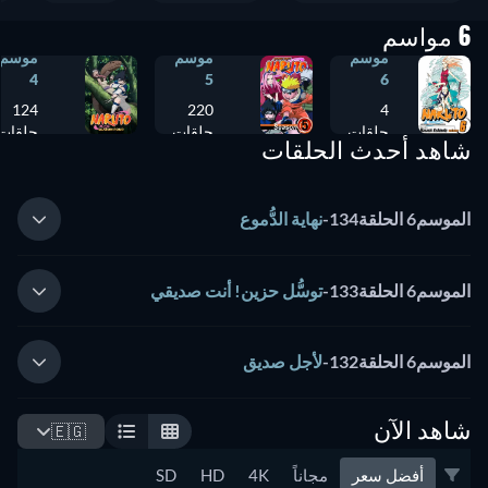
6 مواسم
موسم
موسم
موسم
4
5
6
124
220
4
حلقات
حلقات
حلقات
شاهد أحدث الحلقات
الموسم6 الحلقة134
-
نهاية الدُّموع
الموسم6 الحلقة133
-
توسُّل حزين! أنت صديقي
الموسم6 الحلقة132
-
لأجل صديق
شاهد الآن
🇪🇬
أفضل سعر
مجاناً
4K
HD
SD