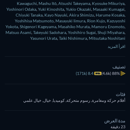
Kawaguchi
,
Mashu Itō
,
Atsushi Takeyama
,
Kyosuke Mikuriya
,
Yoshinori Odaka
,
Yuki Kinoshita
,
Yukio Okazaki
,
Masaaki Kumagai
,
Chiyuki Tanaka
,
Kayo Nayuki
,
Akira Shimizu
,
Harume Kosaka
,
Yoshihisa Matsumoto
,
Masayuki Iimura
,
Rion Kujo
,
Kazuyoshi
Yokota
,
Shigenori Kageyama
,
Masahiko Murata
,
Mamoru Enomoto
,
Matsuo Asami
,
Takeyuki Sadohara
,
Yoshihiro Sugai
,
Shuji Miyahara
,
Yasunori Urata
,
Taiki Nishimura
,
Mitsutaka Noshitani
اقرأ المزيد
تصنيف
8.4 (171k)
(4.6k)
88%
فئات
أفلام حركة ومغامرة, رسوم متحركة, كوميديا, خيال, خيال علمي
مدة العرض
23 دقيقة