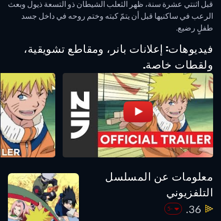
قبل اثنتي عشرة سنة، ظهر الثعلب الشيطان ذو التسعة ذيول وبعث
الرعب في ساكنيها قبل أن يتمّ كبته وختم روحه في داخل جسد
طفلٍ رضيع.
فيديوهات: إعلانات بانر، ومقاطع تشويقية،
ولقطات خاصة.
معلومات عن المسلسل
التلفزيوني
36.
-5