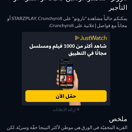
التأجير
يمكنكم حالياً مشاهدة "ناروتو" على STARZPLAY, Crunchyroll أو
مجاناً مع فواصل إعلانية على Crunchyroll.
إزالة الإعلانات
ملخص
القرية المخفيّة في الورق هي موطن لأكثر النينجا خفّة وسريّة. لكن