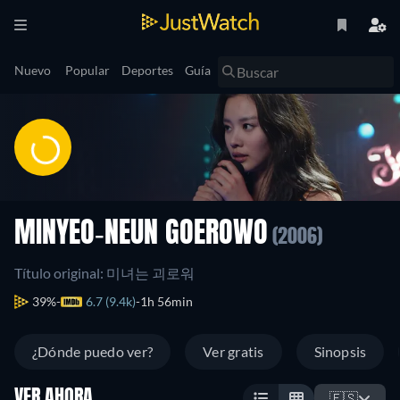
Nuevo
Popular
Deportes
Guía
MINYEO-NEUN GOEROWO
(2006)
Título original: 미녀는 괴로워
39%
6.7 (9.4k)
1h 56min
¿Dónde puedo ver?
Ver gratis
Sinopsis
VER AHORA
🇪🇸