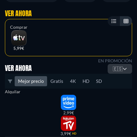
VER AHORA
Comprar
5,99€
EN PROMOCIÓN
VER AHORA
🇪🇸
Mejor precio
Gratis
4K
HD
SD
Alquilar
2,99€
3,99€
HD