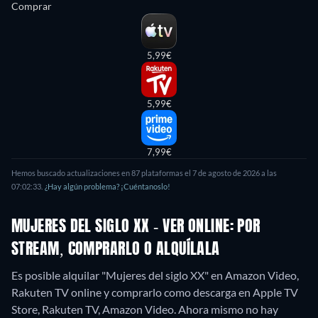
Comprar
5,99€
5,99€
7,99€
Hemos buscado actualizaciones en
87
plataformas el
7 de agosto de 2026
a las
07:02:33
.
¿Hay algún problema? ¡Cuéntanoslo!
MUJERES DEL SIGLO XX - VER ONLINE: POR
STREAM, COMPRARLO O ALQUÍLALA
Es posible alquilar "Mujeres del siglo XX" en Amazon Video,
Rakuten TV online y comprarlo como descarga en Apple TV
Store, Rakuten TV, Amazon Video.
Ahora mismo no hay