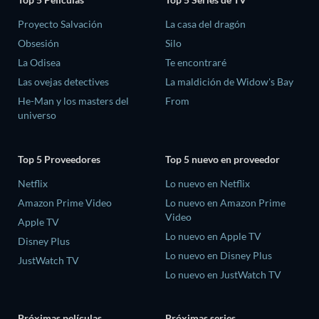
Proyecto Salvación
La casa del dragón
Obsesión
Silo
La Odisea
Te encontraré
Las ovejas detectives
La maldición de Widow's Bay
He-Man y los masters del
From
universo
Top 5 Proveedores
Top 5 nuevo en proveedor
Netflix
Lo nuevo en Netflix
Amazon Prime Video
Lo nuevo en Amazon Prime
Video
Apple TV
Lo nuevo en Apple TV
Disney Plus
Lo nuevo en Disney Plus
JustWatch TV
Lo nuevo en JustWatch TV
Próximas películas
Próximas series