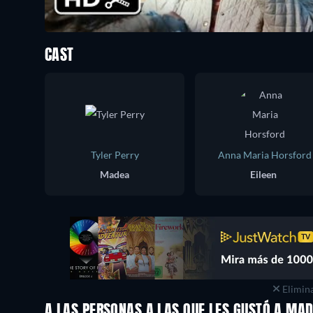
CAST
Tyler Perry
Anna Maria Horsford
Madea
Eileen
Elimina
A LAS PERSONAS A LAS QUE LES GUSTÓ A MA