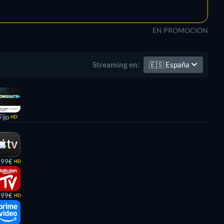
EN PROMOCIÓN
🇪🇸
España
Streaming en:
Fijo
HD
,99€
HD
,99€
HD