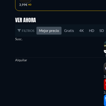
3,99€
HD
VER AHORA
Mejor precio
Gratis
4K
HD
SD
FILTROS
Susc.
Alquilar
3
3