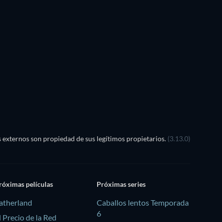
externos son propiedad de sus legítimos propietarios.
(3.13.0)
róximas películas
Próximas series
atherland
Caballos lentos Temporada
6
l Precio de la Red