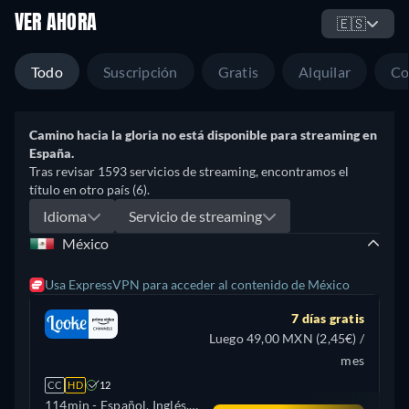
VER AHORA
🇪🇸
Todo
Suscripción
Gratis
Alquilar
Co
Camino hacia la gloria no está disponible para streaming en
España.
Tras revisar 1593 servicios de streaming, encontramos el
título en otro país (6).
Idioma
Servicio de streaming
México
Usa ExpressVPN para acceder al contenido de México
7 días gratis
Luego 49,00 MXN (2,45€) /
mes
CC
HD
12
114min
- Español, Inglés,