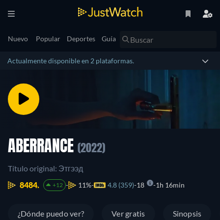
Nuevo
Popular
Deportes
Guía
Actualmente disponible en 2 plataformas.
ABERRANCE
(2022)
Título original: Этгээд
8484.
11%
4.8 (359)
18
1h 16min
+12
¿Dónde puedo ver?
Ver gratis
Sinopsis