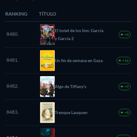
RANKING
TÍTULO
El hotel de los líos: García
8480.
+4
y García 2
8481.
Un fin de semana en Gaza
+16
8482.
Algo de Tiffany’s
+9
8483.
Trenque Lauquen
+8