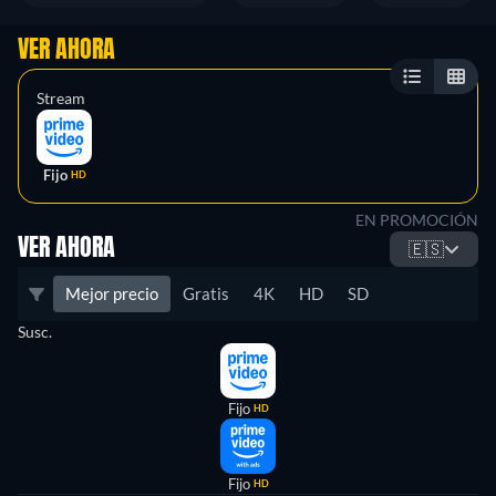
VER AHORA
Stream
Fijo
HD
EN PROMOCIÓN
VER AHORA
🇪🇸
Mejor precio
Gratis
4K
HD
SD
Susc.
Fijo
HD
Fijo
HD