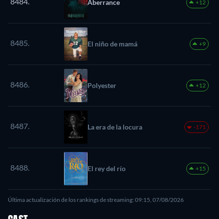
8484.
Aberrance
+12
8485.
El niño de mamá
+9
8486.
Polyester
+12
8487.
La era de la locura
-171
8488.
El rey del río
+15
Última actualización de los rankings de streaming: 09:15, 07/08/2026