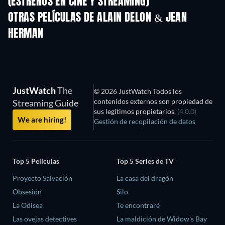
(ESTRENOS EN CINE Y STREAMING)
OTRAS PELÍCULAS DE ALAIN DELON & JEAN
HERMAN
JustWatch
The
© 2026 JustWatch Todos los
contenidos externos son propiedad de
Streaming Guide
sus legítimos propietarios.
(4.0.0)
We are hiring!
Gestión de recopilación de datos
Top 5 Películas
Top 5 Series de TV
Proyecto Salvación
La casa del dragón
Obsesión
Silo
La Odisea
Te encontraré
Las ovejas detectives
La maldición de Widow's Bay