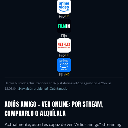
Fijo
HD
Fijo
Fijo
HD
Fijo
HD
Hemos buscado actualizaciones en
87
plataformas el
6 de agosto de 2026
a las
12:05:04
.
¿Hay algún problema? ¡Cuéntanoslo!
ADIÓS AMIGO - VER ONLINE: POR STREAM,
COMPRARLO O ALQUÍLALA
Actualmente, usted es capaz de ver "Adiós amigo" streaming