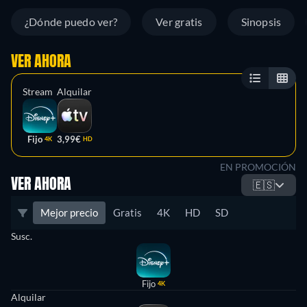
¿Dónde puedo ver?
Ver gratis
Sinopsis
VER AHORA
Stream
Alquilar
Fijo
3,99€
4K
HD
EN PROMOCIÓN
VER AHORA
🇪🇸
Mejor precio
Gratis
4K
HD
SD
Susc.
Fijo
4K
Alquilar