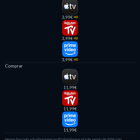
3,99€
HD
3,99€
HD
3,99€
HD
Comprar
11,99€
11,99€
11,99€
Hemos buscado actualizaciones en
87
plataformas el
6 de agosto de 2026
a las