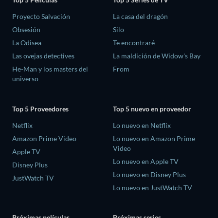
Proyecto Salvación
La casa del dragón
Obsesión
Silo
La Odisea
Te encontraré
Las ovejas detectives
La maldición de Widow's Bay
He-Man y los masters del
From
universo
Top 5 Proveedores
Top 5 nuevo en proveedor
Netflix
Lo nuevo en Netflix
Amazon Prime Video
Lo nuevo en Amazon Prime
Video
Apple TV
Lo nuevo en Apple TV
Disney Plus
Lo nuevo en Disney Plus
JustWatch TV
Lo nuevo en JustWatch TV
Próximas películas
Próximas series