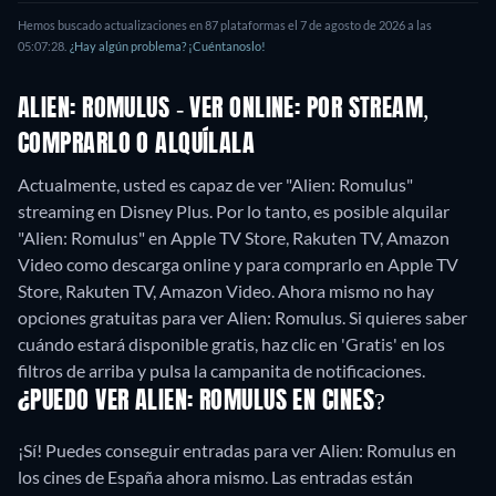
Hemos buscado actualizaciones en
87
plataformas el
7 de agosto de 2026
a las
05:07:28
.
¿Hay algún problema? ¡Cuéntanoslo!
ALIEN: ROMULUS - VER ONLINE: POR STREAM,
COMPRARLO O ALQUÍLALA
Actualmente, usted es capaz de ver "Alien: Romulus"
streaming en Disney Plus. Por lo tanto, es posible alquilar
"Alien: Romulus" en Apple TV Store, Rakuten TV, Amazon
Video como descarga online y para comprarlo en Apple TV
Store, Rakuten TV, Amazon Video.
Ahora mismo no hay
opciones gratuitas para ver Alien: Romulus. Si quieres saber
cuándo estará disponible gratis, haz clic en 'Gratis' en los
filtros de arriba y pulsa la campanita de notificaciones.
¿PUEDO VER ALIEN: ROMULUS EN CINES?
¡Sí! Puedes conseguir entradas para ver Alien: Romulus en
los cines de España ahora mismo. Las entradas están