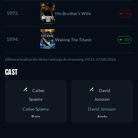
1893.
His Brother's Wife
-30
1894.
Waking The Titanic
+27
Última actualización de los rankings de streaming: 09:15, 07/08/2026
CAST
Cailee Spaeny
David Jonsson
Rain
Andy