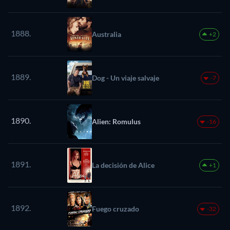
1888.
Australia
+2
1889.
Dog - Un viaje salvaje
-7
1890.
Alien: Romulus
-16
1891.
La decisión de Alice
+1
1892.
Fuego cruzado
-32