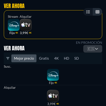
VER AHORA
Stream
Alquilar
Fijo
3,99€
4K
4K
EN PROMOCIÓN
VER AHORA
🇪🇸
Mejor precio
Gratis
4K
HD
SD
Susc.
Fijo
4K
Alquilar
3,99€
4K