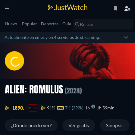
Nuevo
Popular
Deportes
Guía
Actualmente en cines y en 4 servicios de streaming.
ALIEN: ROMULUS
(2024)
1890.
91%
7.1 (292k)
16
1h 59min
-16
¿Dónde puedo ver?
Ver gratis
Sinopsis