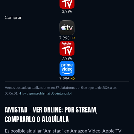
3,99€
Comprar
7,99€
HD
7,99€
7,99€
HD
Hemos buscado actualizaciones en
87
plataformas el
5 de agosto de 2026
a las
03:06:01
.
¿Hay algún problema? ¡Cuéntanoslo!
AMISTAD - VER ONLINE: POR STREAM,
COMPRARLO O ALQUÍLALA
Es posible alquilar "Amistad" en Amazon Video, Apple TV