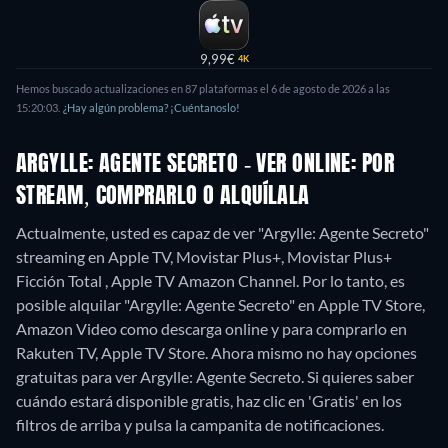
9,99€
4K
Hemos buscado actualizaciones en
87
plataformas el
6 de agosto de 2026
a las
15:20:03
.
¿Hay algún problema? ¡Cuéntanoslo!
ARGYLLE: AGENTE SECRETO - VER ONLINE: POR
STREAM, COMPRARLO O ALQUÍLALA
Actualmente, usted es capaz de ver "Argylle: Agente Secreto"
streaming en Apple TV, Movistar Plus+, Movistar Plus+
Ficción Total , Apple TV Amazon Channel. Por lo tanto, es
posible alquilar "Argylle: Agente Secreto" en Apple TV Store,
Amazon Video como descarga online y para comprarlo en
Rakuten TV, Apple TV Store.
Ahora mismo no hay opciones
gratuitas para ver Argylle: Agente Secreto. Si quieres saber
cuándo estará disponible gratis, haz clic en 'Gratis' en los
filtros de arriba y pulsa la campanita de notificaciones.