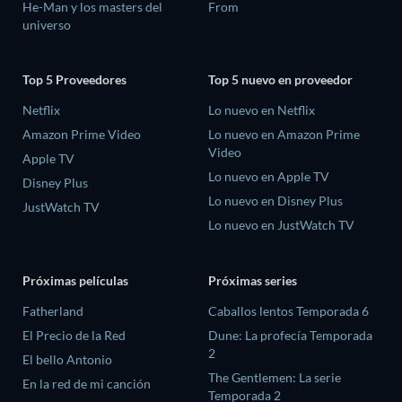
He-Man y los masters del
From
universo
Top 5 Proveedores
Top 5 nuevo en proveedor
Netflix
Lo nuevo en Netflix
Amazon Prime Video
Lo nuevo en Amazon Prime
Video
Apple TV
Lo nuevo en Apple TV
Disney Plus
Lo nuevo en Disney Plus
JustWatch TV
Lo nuevo en JustWatch TV
Próximas películas
Próximas series
Fatherland
Caballos lentos Temporada 6
El Precio de la Red
Dune: La profecía Temporada
2
El bello Antonio
The Gentlemen: La serie
En la red de mi canción
Temporada 2