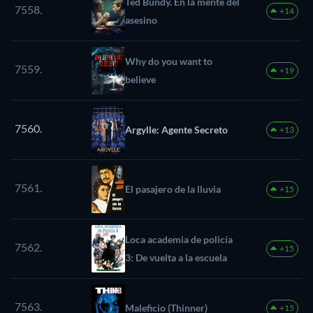
Ted Bundy. En la mente del
7558.
+14
asesino
Why do you want to
7559.
+19
believe
7560.
Argylle: Agente Secreto
+13
7561.
El pasajero de la lluvia
+15
Loca academia de policía
7562.
+15
3: De vuelta a la escuela
7563.
Maleficio (Thinner)
+15