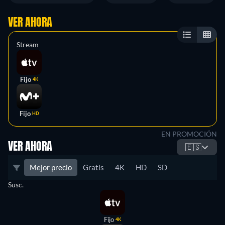
VER AHORA
Stream
Fijo
4K
Fijo
HD
EN PROMOCIÓN
VER AHORA
🇪🇸
Mejor precio
Gratis
4K
HD
SD
Susc.
Fijo
4K