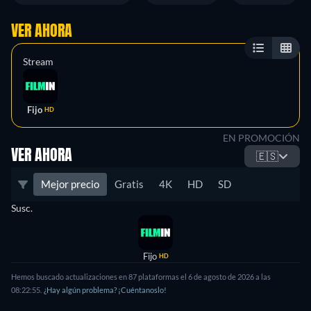
VER AHORA
Stream
Fijo
HD
EN PROMOCIÓN
VER AHORA
🇪🇸
Mejor precio
Gratis
4K
HD
SD
Susc.
Fijo
HD
Hemos buscado actualizaciones en
87
plataformas el
6 de agosto de 2026
a las
08:22:55
.
¿Hay algún problema? ¡Cuéntanoslo!