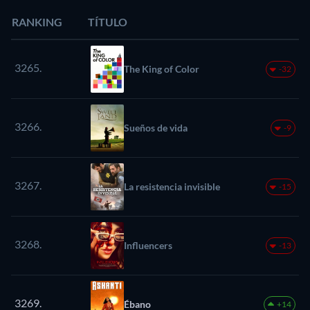
RANKING
TÍTULO
3265.
The King of Color
-32
3266.
Sueños de vida
-9
3267.
La resistencia invisible
-15
3268.
Influencers
-13
3269.
Ébano
+14