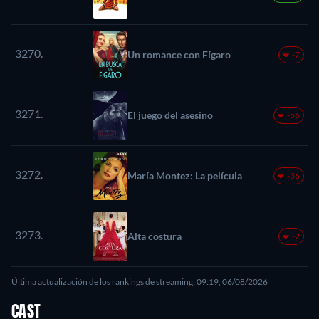
3270.
Un romance con Fígaro
-7
3271.
El juego del asesino
-56
3272.
María Montez: La película
-36
3273.
Alta costura
-2
Última actualización de los rankings de streaming: 09:19, 06/08/2026
CAST