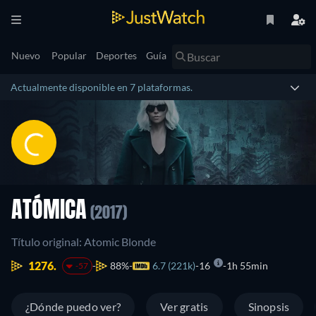
Nuevo
Popular
Deportes
Guía
Actualmente disponible en 7 plataformas.
ATÓMICA
(2017)
Título original: Atomic Blonde
1276.
88%
6.7 (221k)
16
1h 55min
-57
¿Dónde puedo ver?
Ver gratis
Sinopsis