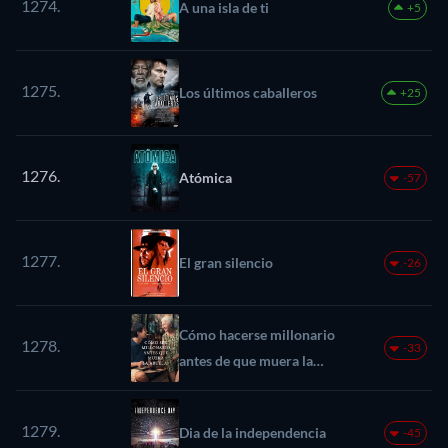
1274.
A una isla de ti
+5
1275.
Los últimos caballeros
+25
1276.
Atómica
-57
1277.
El gran silencio
-26
Cómo hacerse millonario
1278.
-33
antes de que muera la
abuela
1279.
Dia de la independencia
-45