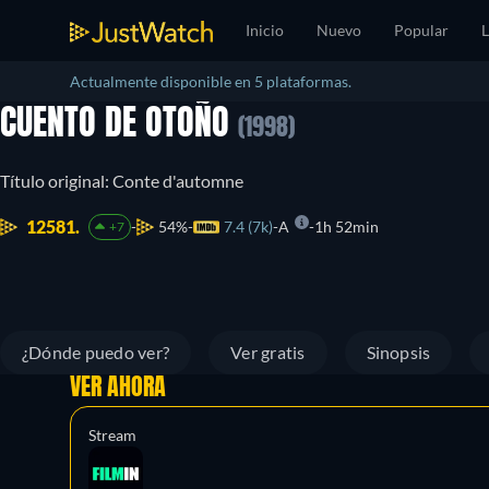
Inicio
Nuevo
Popular
L
Actualmente disponible en 5 plataformas.
CUENTO DE OTOÑO
(1998)
Título original: Conte d'automne
12581.
54%
7.4 (7k)
A
1h 52min
+7
¿Dónde puedo ver?
Ver gratis
Sinopsis
VER AHORA
Stream