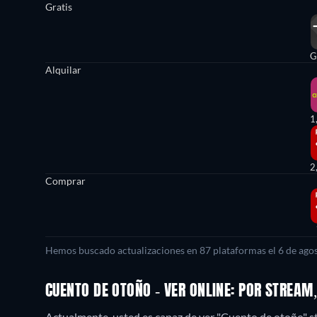
Gratis
G
Alquilar
1
2
Comprar
Hemos buscado actualizaciones en 87 plataformas el 6 de agos
CUENTO DE OTOÑO - VER ONLINE: POR STREAM
Actualmente, usted es capaz de ver "Cuento de otoño" s