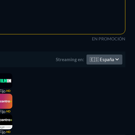
EN PROMOCIÓN
🇪🇸
España
Streaming en:
Fijo
HD
Fijo
HD
Fijo
HD