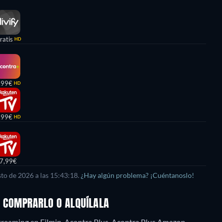
ratis
HD
,99€
HD
,99€
HD
7,99€
to de 2026 a las 15:43:18.
¿Hay algún problema? ¡Cuéntanoslo!
, COMPRARLO O ALQUÍLALA
treaming en Filmin, Acontra Plus, Acontra Plus Amazon