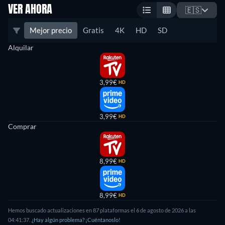
VER AHORA
🇪🇸
Mejor precio
Gratis
4K
HD
SD
Alquilar
3,99€
HD
3,99€
HD
Comprar
8,99€
HD
8,99€
HD
Hemos buscado actualizaciones en
87
plataformas el
6 de agosto de 2026
a las
04:41:37
.
¿Hay algún problema? ¡Cuéntanoslo!