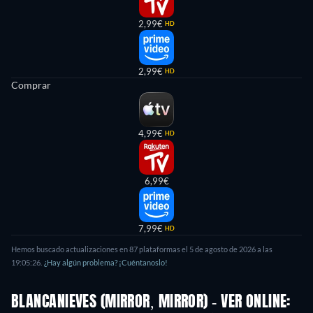
2,99€
HD
2,99€
HD
Comprar
4,99€
HD
6,99€
7,99€
HD
Hemos buscado actualizaciones en
87
plataformas el
5 de agosto de 2026
a las
19:05:26
.
¿Hay algún problema? ¡Cuéntanoslo!
BLANCANIEVES (MIRROR, MIRROR) - VER ONLINE: