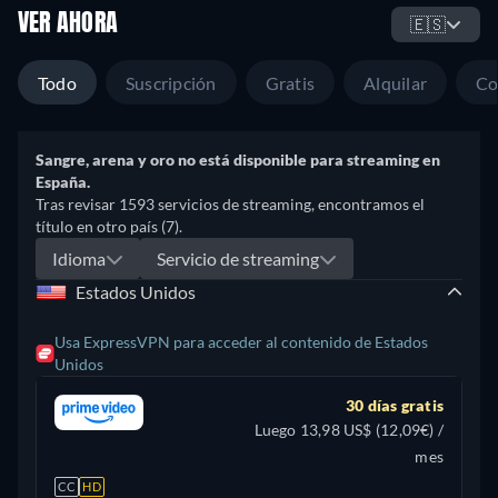
VER AHORA
🇪🇸
Todo
Suscripción
Gratis
Alquilar
Co
Sangre, arena y oro no está disponible para streaming en
España.
Tras revisar 1593 servicios de streaming, encontramos el
título en otro país (7).
Idioma
Servicio de streaming
Estados Unidos
Usa ExpressVPN para acceder al contenido de Estados
Unidos
30 días gratis
Luego 13,98 US$ (12,09€) /
mes
CC
HD