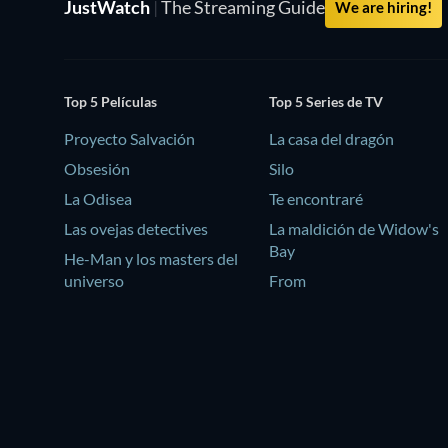
JustWatch
|
The Streaming Guide
We are hiring!
Top 5 Películas
Top 5 Series de TV
Proyecto Salvación
La casa del dragón
Obsesión
Silo
La Odisea
Te encontraré
Las ovejas detectives
La maldición de Widow's
Bay
He-Man y los masters del
universo
From