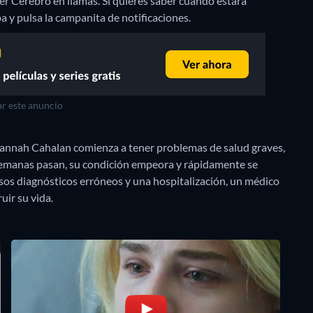
r Cerebro en llamas. Si quieres saber cuándo estará
riba y pulsa la campanita de notificaciones.
r este anuncio
sannah Cahalan comienza a tener problemas de salud graves,
semanas pasan, su condición empeora y rápidamente se
sos diagnósticos erróneos y una hospitalización, un médico
uir su vida.