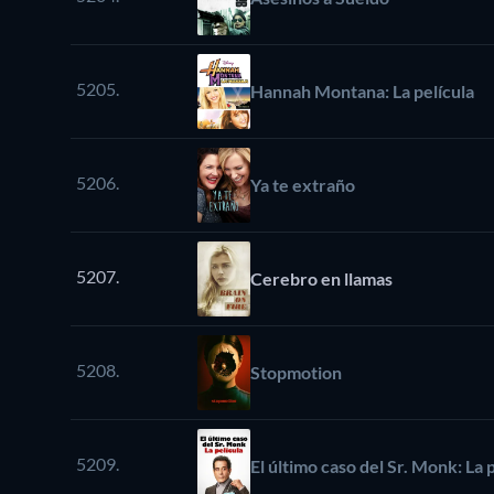
5205.
Hannah Montana: La película
5206.
Ya te extraño
5207.
Cerebro en llamas
5208.
Stopmotion
5209.
El último caso del Sr. Monk: La 