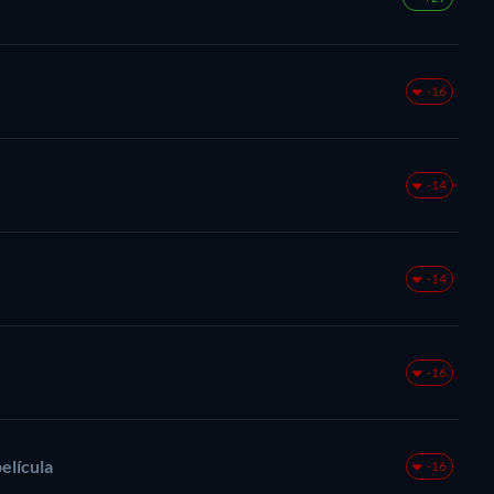
-16
-14
-14
-16
película
-16