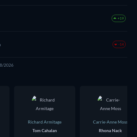
+19
a
-14
08/2026
Richard Armitage
Carrie-Anne Moss
Tom Cahalan
Rhona Nack