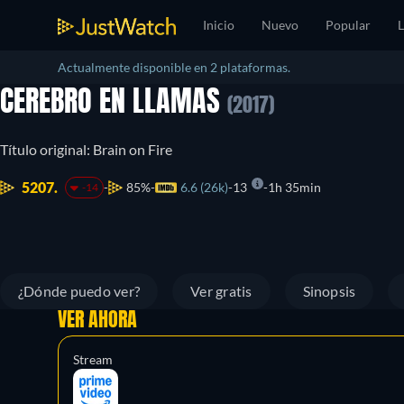
Inicio
Nuevo
Popular
L
Actualmente disponible en 2 plataformas.
CEREBRO EN LLAMAS
(2017)
Título original: Brain on Fire
5207.
85%
6.6 (26k)
13
1h 35min
-14
¿Dónde puedo ver?
Ver gratis
Sinopsis
VER AHORA
Stream