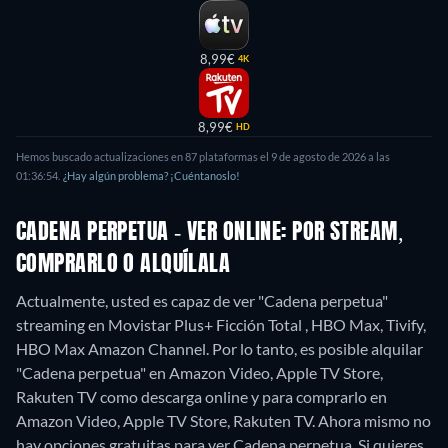
8,99€
4K
8,99€
HD
Hemos buscado actualizaciones en
87
plataformas el
9 de agosto de 2026
a las
01:36:54
.
¿Hay algún problema? ¡Cuéntanoslo!
CADENA PERPETUA - VER ONLINE: POR STREAM,
COMPRARLO O ALQUÍLALA
Actualmente, usted es capaz de ver "Cadena perpetua"
streaming en Movistar Plus+ Ficción Total , HBO Max, Tivify,
HBO Max Amazon Channel. Por lo tanto, es posible alquilar
"Cadena perpetua" en Amazon Video, Apple TV Store,
Rakuten TV como descarga online y para comprarlo en
Amazon Video, Apple TV Store, Rakuten TV.
Ahora mismo no
hay opciones gratuitas para ver Cadena perpetua. Si quieres