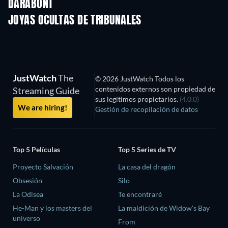
DARABONT
JOYAS OCULTAS DE TRIBUNALES
JustWatch
The
© 2026 JustWatch Todos los
contenidos externos son propiedad de
Streaming Guide
sus legítimos propietarios.
(4.0.0)
We are hiring!
Gestión de recopilación de datos
Top 5 Películas
Top 5 Series de TV
Proyecto Salvación
La casa del dragón
Obsesión
Silo
La Odisea
Te encontraré
He-Man y los masters del
La maldición de Widow's Bay
universo
From