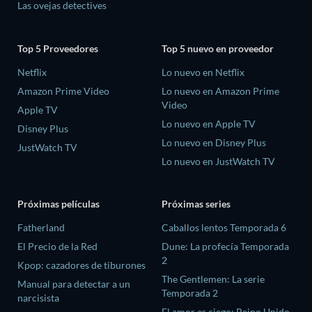
Las ovejas detectives
Top 5 Proveedores
Top 5 nuevo en proveedor
Netflix
Lo nuevo en Netflix
Amazon Prime Video
Lo nuevo en Amazon Prime
Video
Apple TV
Lo nuevo en Apple TV
Disney Plus
Lo nuevo en Disney Plus
JustWatch TV
Lo nuevo en JustWatch TV
Próximas películas
Próximas series
Fatherland
Caballos lentos Temporada 6
El Precio de la Red
Dune: La profecía Temporada
2
Kpop: cazadores de tiburones
The Gentlemen: La serie
Manual para detectar a un
Temporada 2
narcisista
El amor es ciego: Reino Unido