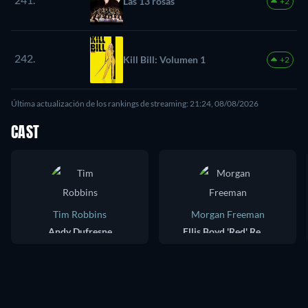
Las 13 rosas
+2
242.
Kill Bill: Volumen 1
+2
Última actualización de los rankings de streaming: 21:24, 08/08/2026
CAST
Tim Robbins
Morgan Freeman
Andy Dufresne
Ellis Boyd 'Red' Redding