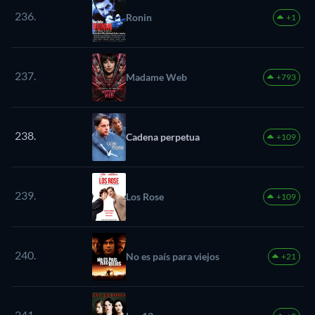
236.
Ronin
+1
237.
Madame Web
+793
238.
Cadena perpetua
+109
239.
Los Rose
+109
240.
No es país para viejos
+21
241.