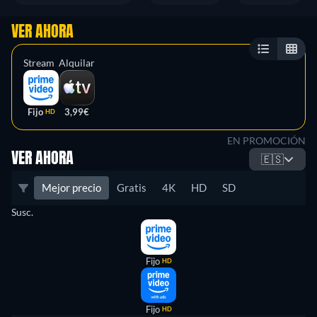
VER AHORA
Stream
Alquilar
Fijo
3,99€
HD
EN PROMOCIÓN
VER AHORA
🇪🇸
Mejor precio
Gratis
4K
HD
SD
Susc.
Fijo
HD
Fijo
HD