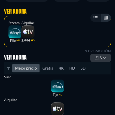
VER AHORA
Stream
Alquilar
Fijo
3,99€
HD
HD
EN PROMOCIÓN
VER AHORA
🇪🇸
Mejor precio
Gratis
4K
HD
SD
Susc.
Fijo
HD
Alquilar