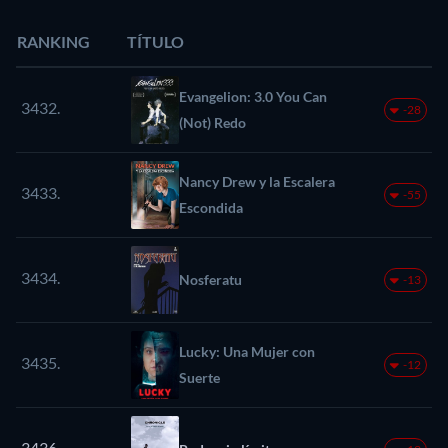
RANKING
TÍTULO
Evangelion: 3.0 You Can
3432.
-28
(Not) Redo
Nancy Drew y la Escalera
3433.
-55
Escondida
3434.
Nosferatu
-13
Lucky: Una Mujer con
3435.
-12
Suerte
3436.