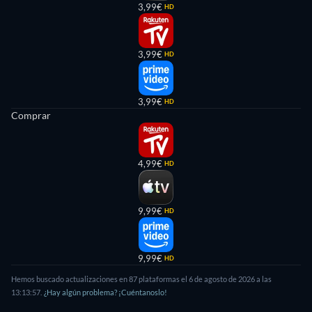
3,99€
HD
3,99€
HD
3,99€
HD
Comprar
4,99€
HD
9,99€
HD
9,99€
HD
Hemos buscado actualizaciones en
87
plataformas el
6 de agosto de 2026
a las
13:13:57
.
¿Hay algún problema? ¡Cuéntanoslo!