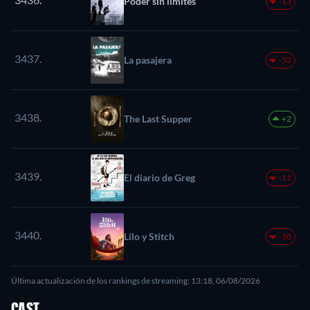
Poder sin límites
-13
3437.
La pasajera
-52
3438.
The Last Supper
+2
3439.
El diario de Greg
-11
3440.
Lilo y Stitch
-10
Última actualización de los rankings de streaming: 13:18, 06/08/2026