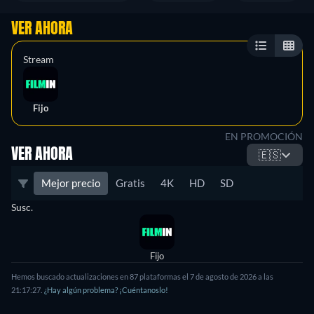
VER AHORA
Stream
Fijo
EN PROMOCIÓN
VER AHORA
🇪🇸
Mejor precio
Gratis
4K
HD
SD
Susc.
Fijo
Hemos buscado actualizaciones en 87 plataformas el 7 de agosto de 2026 a las
21:17:27.
¿Hay algún problema? ¡Cuéntanoslo!