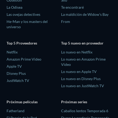
Obsesión
Silo
La Odisea
Te encontraré
Las ovejas detectives
La maldición de Widow's Bay
He-Man y los masters del
From
universo
Top 5 Proveedores
Top 5 nuevo en proveedor
Netflix
Lo nuevo en Netflix
Amazon Prime Video
Lo nuevo en Amazon Prime
Video
Apple TV
Lo nuevo en Apple TV
Disney Plus
Lo nuevo en Disney Plus
JustWatch TV
Lo nuevo en JustWatch TV
Próximas películas
Próximas series
Fatherland
Caballos lentos Temporada 6
El Precio de la Red
Dune: La profecía Temporada