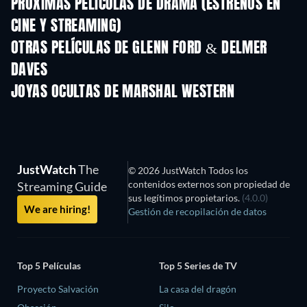
PRÓXIMAS PELÍCULAS DE DRAMA (ESTRENOS EN
CINE Y STREAMING)
OTRAS PELÍCULAS DE GLENN FORD & DELMER
DAVES
JOYAS OCULTAS DE MARSHAL WESTERN
TV
JustWatch
The
© 2026 JustWatch Todos los
contenidos externos son propiedad de
Streaming Guide
sus legítimos propietarios.
(4.0.0)
We are hiring!
Gestión de recopilación de datos
Top 5 Películas
Top 5 Series de TV
Proyecto Salvación
La casa del dragón