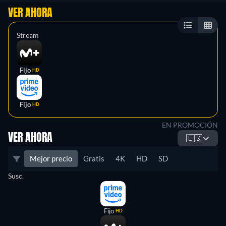
VER AHORA
Stream
Fijo
HD
Fijo
HD
EN PROMOCIÓN
VER AHORA
🇪🇸
Mejor precio
Gratis
4K
HD
SD
Susc.
Fijo
HD