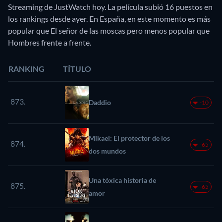
Streaming de JustWatch hoy. La película subió 16 puestos en
los rankings desde ayer. En España, en este momento es más
popular que El señor de las moscas pero menos popular que
Hombres frente a frente.
RANKING
TÍTULO
873.
Daddio
-10
Mikael: El protector de los
874.
-65
dos mundos
Una tóxica historia de
875.
-65
amor