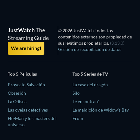
JustWatch
The
© 2026 JustWatch Todos los
contenidos externos son propiedad de
Streaming Guide
sus legítimos propietarios.
(3.13.0)
We are hiring!
Gestión de recopilación de datos
Top 5 Películas
Top 5 Series de TV
Proyecto Salvación
La casa del dragón
Obsesión
Silo
La Odisea
Te encontraré
Las ovejas detectives
La maldición de Widow's Bay
He-Man y los masters del
From
universo