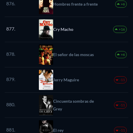
876.
Hombres frente a frente
+6
877.
Cry Macho
+16
878.
El señor de las moscas
+6
879.
Jerry Maguire
-11
Cincuenta sombras de
880.
-11
Grey
881.
El rey
-11