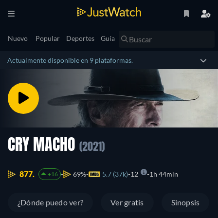
Nuevo
Popular
Deportes
Guía
Actualmente disponible en 9 plataformas.
CRY MACHO
(2021)
877.
69%
5.7 (37k)
12
1h 44min
+16
¿Dónde puedo ver?
Ver gratis
Sinopsis