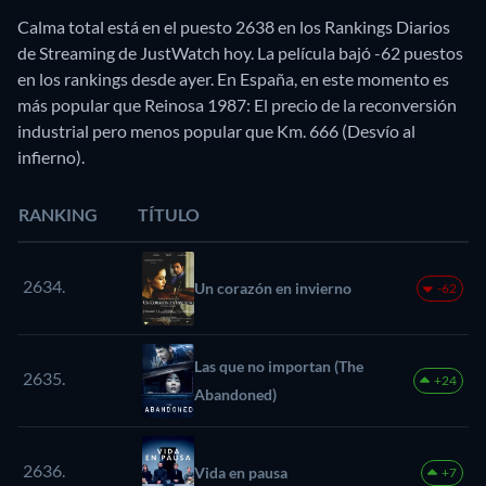
Calma total está en el puesto 2638 en los Rankings Diarios
de Streaming de JustWatch hoy. La película bajó -62 puestos
en los rankings desde ayer. En España, en este momento es
más popular que Reinosa 1987: El precio de la reconversión
industrial pero menos popular que Km. 666 (Desvío al
infierno).
RANKING
TÍTULO
2634.
Un corazón en invierno
-62
Las que no importan (The
2635.
+24
Abandoned)
2636.
Vida en pausa
+7