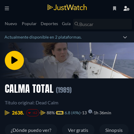
Nuevo
Popular
Deportes
Guía
Actualmente disponible en 2 plataformas.
CALMA TOTAL
(1989)
Título original: Dead Calm
2638.
88%
6.8 (49k)
13
1h 36min
-62
¿Dónde puedo ver?
Ver gratis
Sinopsis