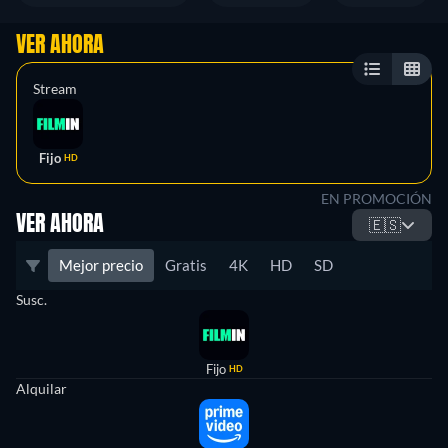
VER AHORA
Stream
Fijo
HD
EN PROMOCIÓN
VER AHORA
🇪🇸
Mejor precio
Gratis
4K
HD
SD
Susc.
Fijo
HD
Alquilar