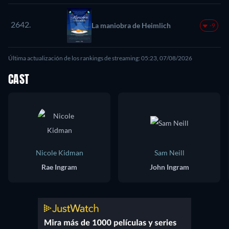
2642.
La maniobra de Heimlich
-9
Última actualización de los rankings de streaming: 05:23, 07/08/2026
CAST
Nicole Kidman
Sam Neill
Rae Ingram
John Ingram