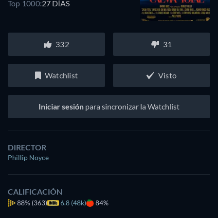
Top 1000:
27 DÍAS
332
31
Watchlist
Visto
Iniciar sesión
para sincronizar la Watchlist
DIRECTOR
Phillip Noyce
CALIFICACIÓN
88%
(363)
6.8 (48k)
84%