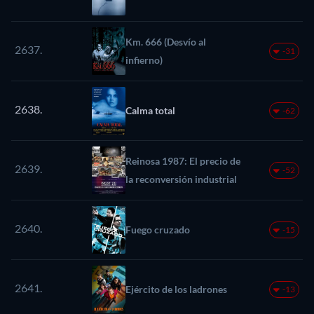
Km. 666 (Desvío al
2637.
-31
infierno)
2638.
Calma total
-62
Reinosa 1987: El precio de
2639.
-52
la reconversión industrial
2640.
Fuego cruzado
-15
2641.
Ejército de los ladrones
-13