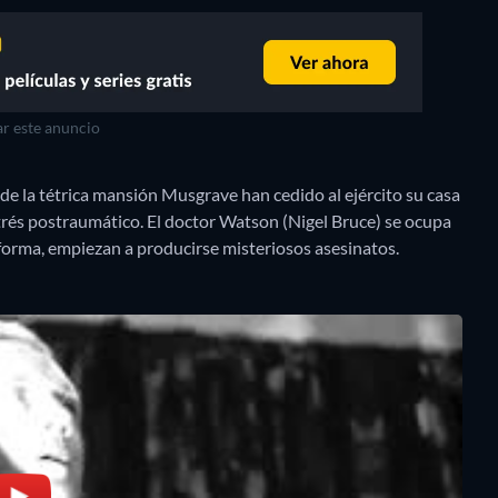
r este anuncio
e la tétrica mansión Musgrave han cedido al ejército su casa
trés postraumático. El doctor Watson (Nigel Bruce) se ocupa
a forma, empiezan a producirse misteriosos asesinatos.