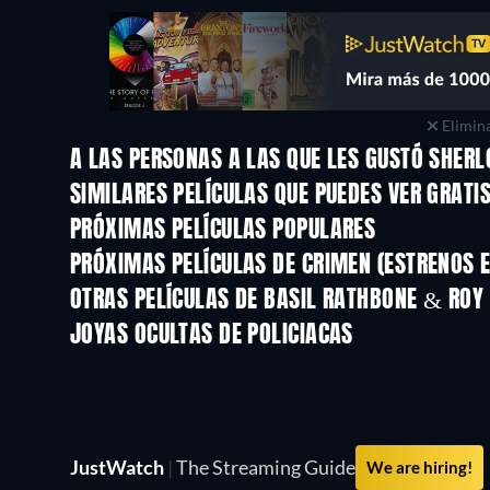
Elimina
A LAS PERSONAS A LAS QUE LES GUSTÓ SHER
SIMILARES PELÍCULAS QUE PUEDES VER GRATI
PRÓXIMAS PELÍCULAS POPULARES
PRÓXIMAS PELÍCULAS DE CRIMEN (ESTRENOS E
OTRAS PELÍCULAS DE BASIL RATHBONE & ROY 
JOYAS OCULTAS DE POLICIACAS
TV
JustWatch
|
The Streaming Guide
We are hiring!