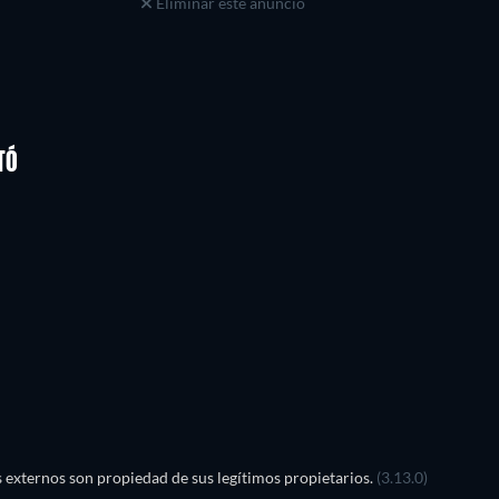
Eliminar este anuncio
TÓ
TV
TV
externos son propiedad de sus legítimos propietarios.
(3.13.0)