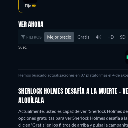
Fijo
HD
VER AHORA
Mejor precio
Gratis
4K
HD
SD
FILTROS
Susc.
Hemos buscado actualizaciones en 87 plataformas el 4 de agos
SHERLOCK HOLMES DESAFÍA A LA MUERTE - V
ALQUÍLALA
Actualmente, usted es capaz de ver "Sherlock Holmes des
opciones gratuitas para ver Sherlock Holmes desafía a la
clic en 'Gratis' en los filtros de arriba y pulsa la campani