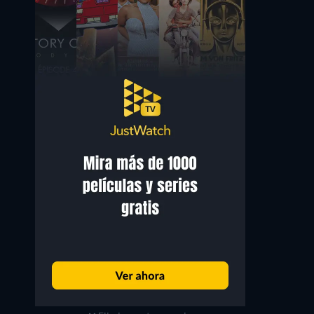
Mary Gordon
Halliwell Hobbes
Mrs. Hudson
Alfred Brunton, the butler