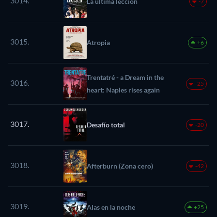
3014.
La última lección
-7
3015.
Atropia
+6
Trentatré - a Dream in the
3016.
-25
heart: Naples rises again
3017.
Desafío total
-20
3018.
Afterburn (Zona cero)
-42
3019.
Alas en la noche
+25