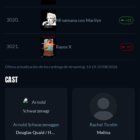
3020.
Mi semana con Marilyn
+21
3021.
Rayos X
-62
Última actualización de los rankings de streaming: 13:19, 07/08/2026
CAST
Arnold Schwarzenegger
Rachel Ticotin
Douglas Quaid / Hauser
Melina