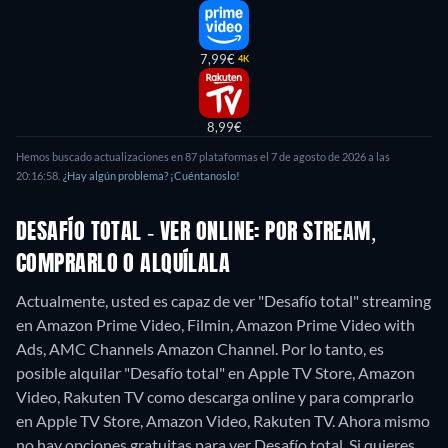
7,99€
4K
8,99€
Hemos buscado actualizaciones en
87
plataformas el
7 de agosto de 2026
a las
20:16:58
.
¿Hay algún problema? ¡Cuéntanoslo!
DESAFÍO TOTAL - VER ONLINE: POR STREAM,
COMPRARLO O ALQUÍLALA
Actualmente, usted es capaz de ver "Desafío total" streaming
en Amazon Prime Video, Filmin, Amazon Prime Video with
Ads, AMC Channels Amazon Channel. Por lo tanto, es
posible alquilar "Desafío total" en Apple TV Store, Amazon
Video, Rakuten TV como descarga online y para comprarlo
en Apple TV Store, Amazon Video, Rakuten TV.
Ahora mismo
no hay opciones gratuitas para ver Desafío total. Si quieres