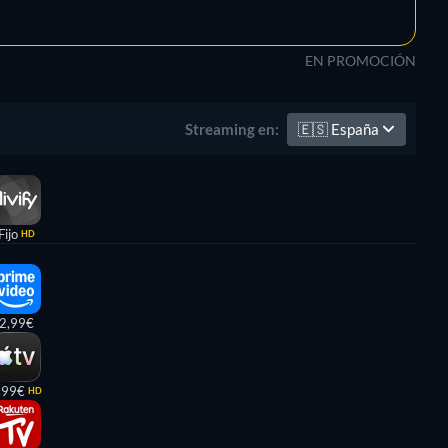
EN PROMOCIÓN
🇪🇸
España
Streaming en:
Fijo
HD
2,99€
,99€
HD