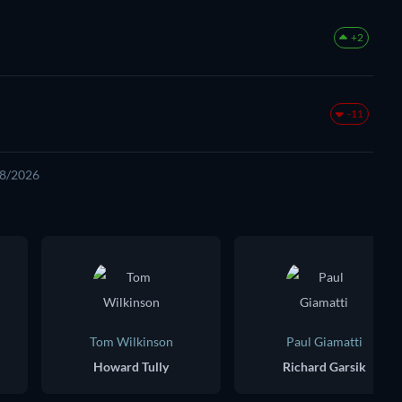
+2
-11
08/2026
Tom Wilkinson
Paul Giamatti
Howard Tully
Richard Garsik