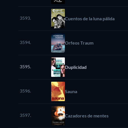
3593.
Cuentos de la luna pálida
3594.
Orfeos Traum
3595.
Duplicidad
3596.
Sauna
3597.
Cazadores de mentes