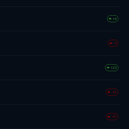
+6
-5
+23
-11
-97